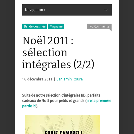
Navigation :
Hide Navigation
Accueil
Critiques
Bande dessinée
Comics
Jeunesse
Mangas
News
Bande dessinée
Comics
Manga
Jeunesse
Magazine
Bande dessinée
Comics
Jeunesse
Mangas
Bande dessinée
Magazine
No Comments
Noël 2011 :
sélection
intégrales (2/2)
16 décembre 2011 |
Benjamin Roure
Suite de notre sélection d’intégrales BD, parfaits
cadeaux de Noël pour petits et grands (
lire la première
partie ici
).