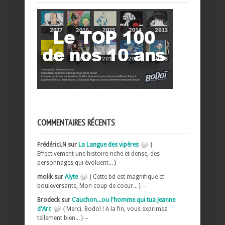
COMMENTAIRES RÉCENTS
FrédéricLN sur
La Langue des vipères
{
Effectivement une histoire riche et dense, des
personnages qui évoluent... } –
molik sur
Alyte
{ Cette bd est magnifique et
bouleversante, Mon coup de coeur... } –
Brodeck sur
Cauchon...ou l'homme qui tua Jeanne
d'Arc
{ Merci, Bodoï ! A la fin, vous exprimez
tellement bien... } –