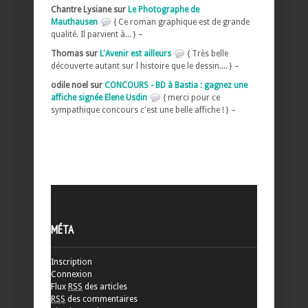
Chantre Lysiane sur
Le Photographe de
Mauthausen
{ Ce roman graphique est de grande
qualité. Il parvient à... } –
Thomas sur
L'Avenir est ailleurs
{ Très belle
découverte autant sur l histoire que le dessin.... } –
odile noel sur
CONCOURS - BD à Bastia : gagnez une
affiche signée Elene Usdin
{ merci pour ce
sympathique concours c'est une belle affiche ! } –
MÉTA
Inscription
Connexion
Flux
RSS
des articles
RSS
des commentaires