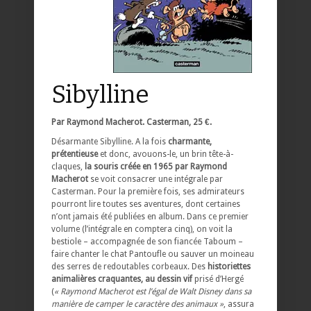
Sibylline
Par Raymond Macherot. Casterman, 25 €.
Désarmante Sibylline. A la fois
charmante,
prétentieuse
et donc, avouons-le, un brin tête-à-
claques,
la souris créée en 1965 par Raymond
Macherot
se voit consacrer une intégrale par
Casterman. Pour la première fois, ses admirateurs
pourront lire toutes ses aventures, dont certaines
n’ont jamais été publiées en album. Dans ce premier
volume (l’intégrale en comptera cinq), on voit la
bestiole – accompagnée de son fiancée Taboum –
faire chanter le chat Pantoufle ou sauver un moineau
des serres de redoutables corbeaux. Des
historiettes
animalières craquantes, au dessin vif
prisé d’Hergé
(
« Raymond Macherot est l’égal de Walt Disney dans sa
manière de camper le caractère des animaux »
, assura