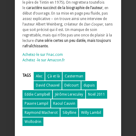
le père de Tintin en 1975). On regrettera toutefois
le
caractère succinct de la biographie de l’auteur
, en
début d’ouvrage. En sa mise en page peu fluide, pas
assez explicative – on trouve ainsi une interview de
l’auteur Albert Weinberg, créateur de
Dan Cooper
, sans
que soit précisé qui il est. Un manque de soin
regrettable, mais qui n’ôte pas une once de plaisir à la
lecture d’
une série certes un peu datée, mais toujours
rafraîchissante
.
Achetez-le sur Fnac.com
Achetez -le sur Amazon.fr
TAGS
Alec
Çà et là
Casterman
David Chauvel
Delcourt
dupuis
Eddie Campbell
Jérôme Lereculey
Noël 2011
Pauvre Lampil
Raoul Cauvin
Raymond Macherot
Sibylline
Willy Lambil
Wollodrin