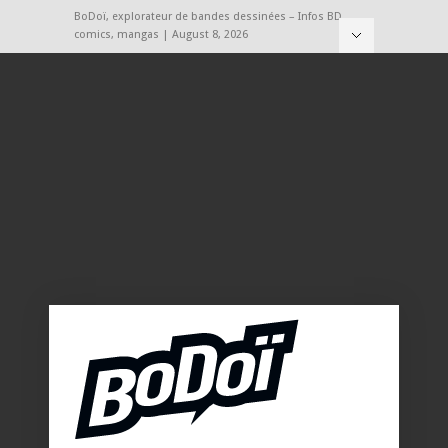
BoDoï, explorateur de bandes dessinées – Infos BD,
comics, mangas | August 8, 2026