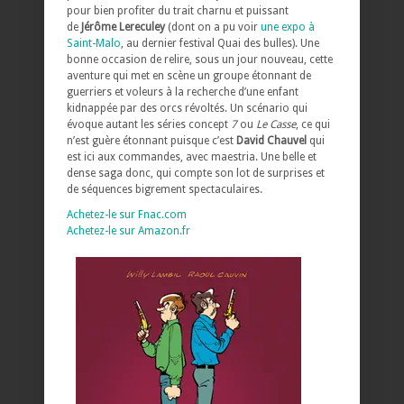
pour bien profiter du trait charnu et puissant
de
Jérôme Lereculey
(dont on a pu voir
une expo à
Saint-Malo
, au dernier festival Quai des bulles). Une
bonne occasion de relire, sous un jour nouveau, cette
aventure qui met en scène un groupe étonnant de
guerriers et voleurs à la recherche d’une enfant
kidnappée par des orcs révoltés. Un scénario qui
évoque autant les séries concept
7
ou
Le Casse
, ce qui
n’est guère étonnant puisque c’est
David Chauvel
qui
est ici aux commandes, avec maestria. Une belle et
dense saga donc, qui compte son lot de surprises et
de séquences bigrement spectaculaires.
Achetez-le sur Fnac.com
Achetez-le sur Amazon.fr