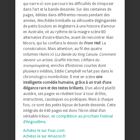
qui narre ici son parcours les difficultés de s’imposer
dans l’art et la bande dessinée. Sur des centaines de
pages, éditées dans différentes revues pendant des
années, Alec/Eddie trimballe sa silhouette dégingandée
de petits boulots en Angleterre à une histoire d’amour
en Australie, vit au rythme de la maigre scène BD
alternative d’outre-Manche, avant de rencontrer Alan
Moore, qui lui confiera le dessin de
From Hell
. La
consécration. Mais attention, au fil des quatre
volumes réunis ici (
La Bande du King Canute, Comment
devenir un artiste, Graffiti Kitchen, L’Affaire du
trompinoptère
), enrichis d’histoires courtes dont
plusieurs inédites, Eddie Campbell ne fait pas dans le
chronologico-nombriliste. Il met en scène
une
intelligente comédie humaine, grâce à un trait d’une
élégance rare et des textes brillants
. D’un abord plutôt
austère, ses pages se révèlent tour à tour drôles,
instructives, caustiques ou poétiques. Mais à chaque
fois, ce sont des petits bijoux de bande dessinée. Cette
intégrale de 640 pages est donc l’écrin idéal d’un
véritable trésor,
en compétition au prochain Festival
d’Angoulême
.
Achetez-le sur Fnac.com
Achetez-le sur Amazon.fr