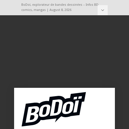
BoDoï, explorateur de bandes dessinées – Infos BD,
comics, mangas | August 8, 2026