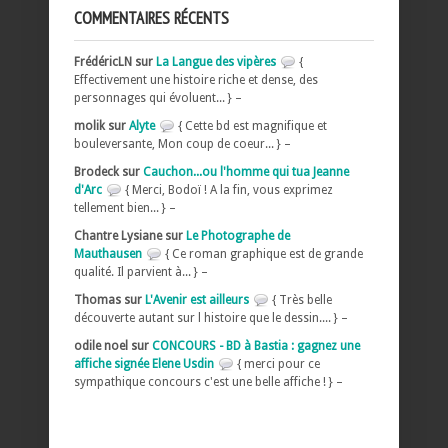
COMMENTAIRES RÉCENTS
FrédéricLN sur
La Langue des vipères
{
Effectivement une histoire riche et dense, des
personnages qui évoluent... } –
molik sur
Alyte
{ Cette bd est magnifique et
bouleversante, Mon coup de coeur... } –
Brodeck sur
Cauchon...ou l'homme qui tua Jeanne
d'Arc
{ Merci, Bodoï ! A la fin, vous exprimez
tellement bien... } –
Chantre Lysiane sur
Le Photographe de
Mauthausen
{ Ce roman graphique est de grande
qualité. Il parvient à... } –
Thomas sur
L'Avenir est ailleurs
{ Très belle
découverte autant sur l histoire que le dessin.... } –
odile noel sur
CONCOURS - BD à Bastia : gagnez une
affiche signée Elene Usdin
{ merci pour ce
sympathique concours c'est une belle affiche ! } –