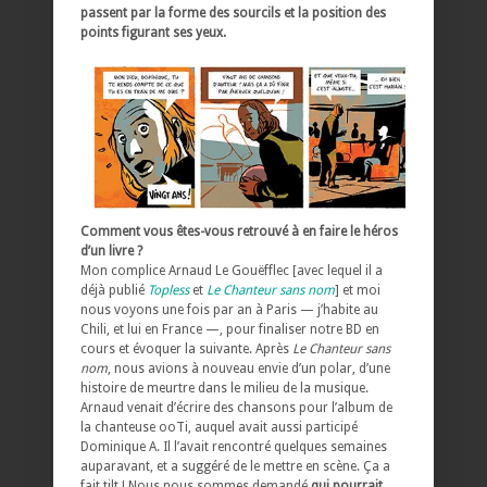
passent par la forme des sourcils et la position des
points figurant ses yeux.
Comment vous êtes-vous retrouvé à en faire le héros
d’un livre ?
Mon complice Arnaud Le Gouëfflec [avec lequel il a
déjà publié
Topless
et
Le Chanteur sans nom
] et moi
nous voyons une fois par an à Paris — j’habite au
Chili, et lui en France —, pour finaliser notre BD en
cours et évoquer la suivante. Après
Le Chanteur sans
nom
, nous avions à nouveau envie d’un polar, d’une
histoire de meurtre dans le milieu de la musique.
Arnaud venait d’écrire des chansons pour l’album de
la chanteuse ooTi, auquel avait aussi participé
Dominique A. Il l’avait rencontré quelques semaines
auparavant, et a suggéré de le mettre en scène. Ça a
fait tilt ! Nous nous sommes demandé
qui pourrait