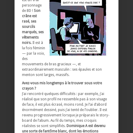
personnage
de BD !
Son
crâne est
rasé, ses
sourcils
marqués, ses
vêtements
noirs.
Il est à
la fois féminin
— par la voix,
des
mouvements de bras gracieux —, et
extraordinairement masculin : ses épaules et son
menton sont larges, massifs.
Avez-vous mis longtemps à le trouver sous votre
crayon ?
J’ai rencontré quelques difficultés : par exemple, j’ai
réalisé que son profil ne ressemble pas à son visage
de face, il est plus écrasé, moins rond. Je l’ai d’abord
énormément dessiné, puis j’ai tenté de l’oublier. Il est
revenu progressivement lorsque je préparais le story-
board de l’abum. Au fil du temps, mes croquis
réalistes se sont simplifiés.
Dominique A est devenu
une sorte de fantôme blanc, dont les émotions