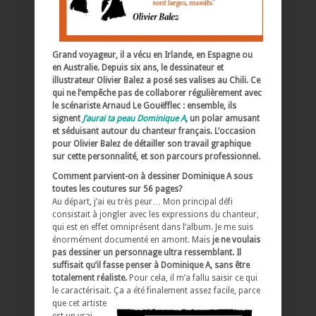
Grand voyageur, il a vécu en Irlande, en Espagne ou
en Australie. Depuis six ans, le dessinateur et
illustrateur Olivier Balez a posé ses valises au Chili. Ce
qui ne l’empêche pas de collaborer régulièrement avec
le scénariste Arnaud Le Gouëfflec : ensemble, ils
signent
J’aurai ta peau Dominique A
, un polar amusant
et séduisant autour du chanteur français. L’occasion
pour Olivier Balez de détailler son travail graphique
sur cette personnalité, et son parcours professionnel.
Comment parvient-on à dessiner Dominique A sous
toutes les coutures sur 56 pages?
Au départ, j’ai eu très peur… Mon principal défi
consistait à jongler avec les expressions du chanteur,
qui est en effet omniprésent dans l’album. Je me suis
énormément documenté en amont. Mais
je ne voulais
pas dessiner un personnage ultra ressemblant. Il
suffisait qu’il fasse penser à Dominique A, sans être
totalement réaliste.
Pour cela, il m’a fallu saisir ce qui
le caractérisait.
Ça a été finalement assez facile, parce
que cet artiste
est un vrai