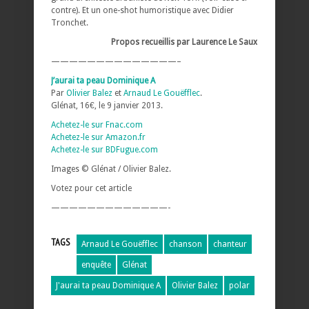
contre). Et un one-shot humoristique avec Didier
Tronchet.
Propos recueillis par Laurence Le Saux
——————————————–
J’aurai ta peau Dominique A
Par
Olivier Balez
et
Arnaud Le Gouëfflec
.
Glénat, 16€, le 9 janvier 2013.
Achetez-le sur Fnac.com
Achetez-le sur Amazon.fr
Achetez-le sur BDFugue.com
Images © Glénat / Olivier Balez.
Votez pour cet article
—————————————-
TAGS
Arnaud Le Gouëfflec
chanson
chanteur
enquête
Glénat
J'aurai ta peau Dominique A
Olivier Balez
polar