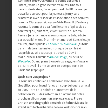
Comment êtes-vous venu à la bande dessinée ?
Enfant, j’étais un gros lecteur d’albums. Une fois
devenu illustrateur, j’ai un peu perdu la BD de vue : je
travaillais surtout pour la jeunesse. Je m’y suis
réintéressé avec l’essor de L’Association : des oeuvres
comme
L’Ascension du Haut-Mal
de David B. [l’auteur y
raconte le combat de sa famille contre l’épilepsie de
son frère] ou, plus tard,
Pilules bleues
de Frederik
Peeters [une romance assombrie par le Sida, éditée
par Atrabile] m’ont énormément marqué. Sans elles, je
n’aurai jamais publié
La Cordée du Mont Rose
[autour
de la maladie intestinale chronique de son frère].
J’apprécie aussi beaucoup le travail de David
Mazzucchelli, l’auteur d’
Asterios Polyp
, ou celui de
Blexbolex
. Quand je me trouve trop sage, je m’inspire
de leur travail : ils me servent en quelque sorte de
lubrifiant graphique !
Quels sont vos projets ?
Je souhaite continuer à collaborer avec Arnaud Le
Gouëfflec, pour lequel j’ai eu un coup de foudre amical
en 2007, lors de la soirée de lancement de la
collection KSTR de Casterman. En attendant notre
prochain album commun, je prépare avec Pierre
Christin
une biographie dessinée de Robert Moses
, le
grand architecte urbaniste de New York (voir case ci-