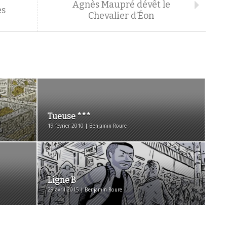
Agnès Maupré dévêt le
es
Chevalier d’Éon
Tueuse ***
19 février 2010 | Benjamin Roure
Ligne B
29 avril 2015 | Benjamin Roure