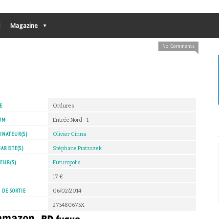
Magazine
No Comments
E
Ordures
UM
Entrée Nord - 1
INATEUR(S)
Olivier Cinna
ARISTE(S)
Stéphane Piatzszek
EUR(S)
Futuropolis
X
17 €
 DE SORTIE
06/02/2014
275480675X