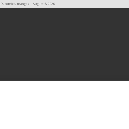
BD, comics, mangas | August 6, 2026