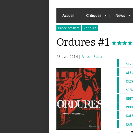
Accueil
Critiques
News
Bande dessinée
Critiques
Ordures #1
28 avril 2014 |
Allison Reber
SERI
ALB
DESS
SCEN
EDIT
PRI
DATE
EAN