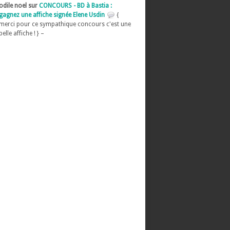
odile noel sur
CONCOURS - BD à Bastia :
gagnez une affiche signée Elene Usdin
{
merci pour ce sympathique concours c'est une
belle affiche ! } –