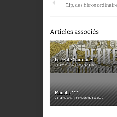
Lip, des héros ordinair
Articles associés
La Petite Couronne
24 janvier 2018 | Benjamin Roure
Manolis ***
24 juillet 2013 | Bénédicte de Badereau