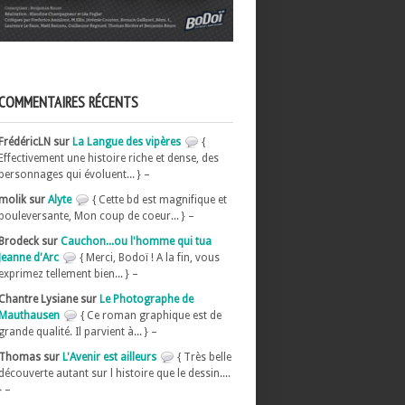
COMMENTAIRES RÉCENTS
FrédéricLN sur
La Langue des vipères
{
Effectivement une histoire riche et dense, des
personnages qui évoluent... } –
molik sur
Alyte
{ Cette bd est magnifique et
bouleversante, Mon coup de coeur... } –
Brodeck sur
Cauchon...ou l'homme qui tua
Jeanne d'Arc
{ Merci, Bodoï ! A la fin, vous
exprimez tellement bien... } –
Chantre Lysiane sur
Le Photographe de
Mauthausen
{ Ce roman graphique est de
grande qualité. Il parvient à... } –
Thomas sur
L'Avenir est ailleurs
{ Très belle
découverte autant sur l histoire que le dessin....
} –