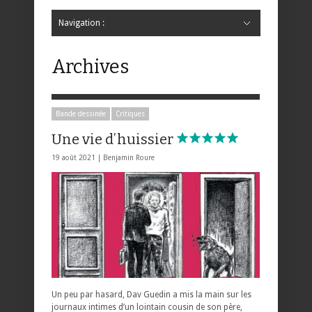
Navigation :
Hide Navigation
Accueil
Critiques
Bande dessinée
Comics
Jeunesse
Mangas
News
Bande dessinée
Comics
Manga
Jeunesse
Magazine
Bande dessinée
Comics
Jeunesse
Mangas
Archives
Bande dessinée
Critiques
Une vie d’huissier
19 août 2021 |
Benjamin Roure
Un peu par hasard, Dav Guedin a mis la main sur les
journaux intimes d’un lointain cousin de son père,