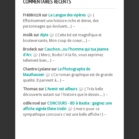
COMMENTAIRES RÉCENTS
FrédéricLN sur
La Langue des vipères
{
Effectivement une histoire riche et dense, des
personnages qui évoluent... } –
molik sur
Alyte
{ Cette bd est magnifique et
bouleversante, Mon coup de coeur... } –
Brodeck sur
Cauchon...ou l'homme qui tua Jeanne
d'Arc
{ Merci, Bodoï ! A la fin, vous exprimez
tellement bien... } –
Chantre Lysiane sur
Le Photographe de
Mauthausen
{ Ce roman graphique est de grande
qualité. Il parvient à... } –
Thomas sur
L'Avenir est ailleurs
{ Très belle
découverte autant sur l histoire que le dessin.... } –
odile noel sur
CONCOURS - BD à Bastia : gagnez une
affiche signée Elene Usdin
{ merci pour ce
sympathique concours c'est une belle affiche ! } –