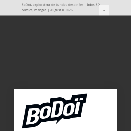
BoDoï, explorateur de bandes dessinées – Infos BD,
comics, mangas | August 8, 2026