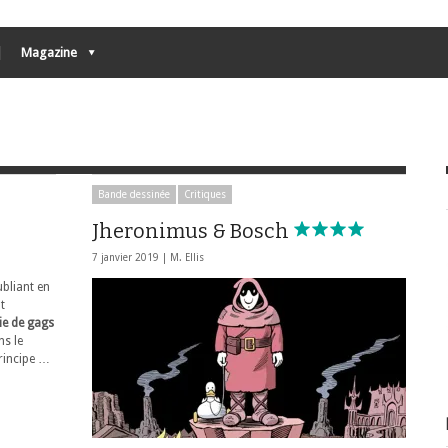
Magazine
Bande dessinée
Critiques
Jheronimus & Bosch
7 janvier 2019 |
M. Ellis
ubliant en
t
ie de gags
ns le
rincipe …