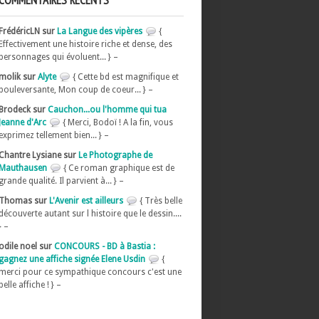
COMMENTAIRES RÉCENTS
FrédéricLN sur
La Langue des vipères
{
Effectivement une histoire riche et dense, des
personnages qui évoluent... } –
molik sur
Alyte
{ Cette bd est magnifique et
bouleversante, Mon coup de coeur... } –
Brodeck sur
Cauchon...ou l'homme qui tua
Jeanne d'Arc
{ Merci, Bodoï ! A la fin, vous
exprimez tellement bien... } –
Chantre Lysiane sur
Le Photographe de
Mauthausen
{ Ce roman graphique est de
grande qualité. Il parvient à... } –
Thomas sur
L'Avenir est ailleurs
{ Très belle
découverte autant sur l histoire que le dessin....
} –
odile noel sur
CONCOURS - BD à Bastia :
gagnez une affiche signée Elene Usdin
{
merci pour ce sympathique concours c'est une
belle affiche ! } –