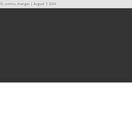
BD, comics, mangas | August 7, 2026