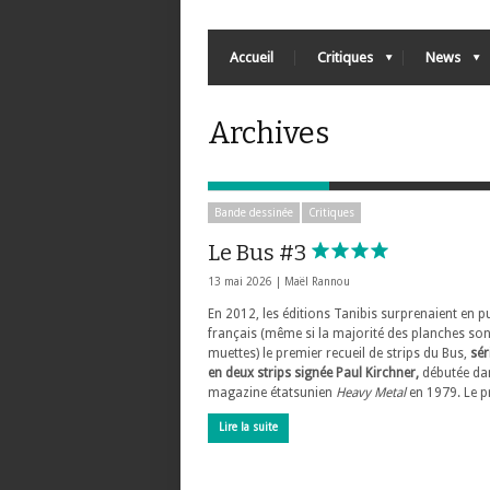
Accueil
Critiques
News
Archives
Bande dessinée
Critiques
Le Bus #3
13 mai 2026 |
Maël Rannou
En 2012, les éditions Tanibis surprenaient en p
français (même si la majorité des planches son
muettes) le premier recueil de strips du Bus,
sér
en deux strips signée Paul Kirchner,
débutée da
magazine étatsunien
Heavy Metal
en 1979. Le p
Lire la suite