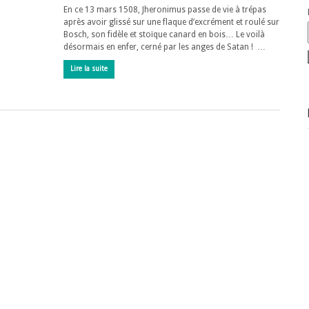
En ce 13 mars 1508, Jheronimus passe de vie à trépas
après avoir glissé sur une flaque d’excrément et roulé sur
Bosch, son fidèle et stoïque canard en bois… Le voilà
désormais en enfer, cerné par les anges de Satan ! …
Lire la suite