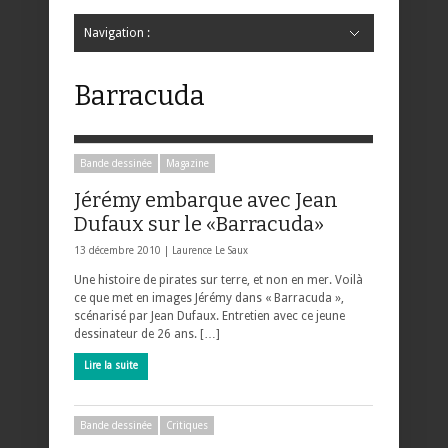
Navigation :
Hide Navigation
Accueil
Critiques
Bande dessinée
Comics
Jeunesse
Mangas
News
Bande dessinée
Comics
Manga
Jeunesse
Magazine
Bande dessinée
Comics
Jeunesse
Mangas
Barracuda
Bande dessinée
Magazine
Jérémy embarque avec Jean
Dufaux sur le «Barracuda»
13 décembre 2010 |
Laurence Le Saux
Une histoire de pirates sur terre, et non en mer. Voilà
ce que met en images Jérémy dans « Barracuda »,
scénarisé par Jean Dufaux. Entretien avec ce jeune
dessinateur de 26 ans. […]
Lire la suite
Bande dessinée
Critiques