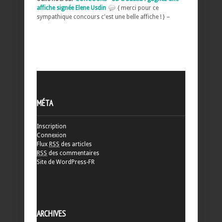
affiche signée Elene Usdin
{ merci pour ce
sympathique concours c'est une belle affiche ! } –
MÉTA
Inscription
Connexion
Flux
RSS
des articles
RSS
des commentaires
Site de WordPress-FR
ARCHIVES