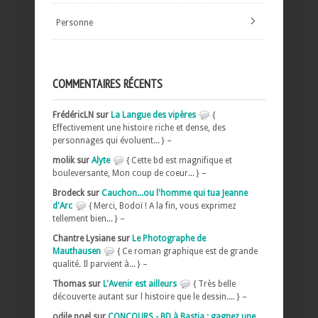
Personne
COMMENTAIRES RÉCENTS
FrédéricLN sur
La Langue des vipères
{
Effectivement une histoire riche et dense, des
personnages qui évoluent... } –
molik sur
Alyte
{ Cette bd est magnifique et
bouleversante, Mon coup de coeur... } –
Brodeck sur
Cauchon...ou l'homme qui tua Jeanne
d'Arc
{ Merci, Bodoï ! A la fin, vous exprimez
tellement bien... } –
Chantre Lysiane sur
Le Photographe de
Mauthausen
{ Ce roman graphique est de grande
qualité. Il parvient à... } –
Thomas sur
L'Avenir est ailleurs
{ Très belle
découverte autant sur l histoire que le dessin.... } –
odile noel sur
CONCOURS - BD à Bastia : gagnez une