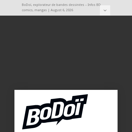
BoDoï, explorateur de bandes dessinées – Infos BD,
comics, mangas | August 6, 2026