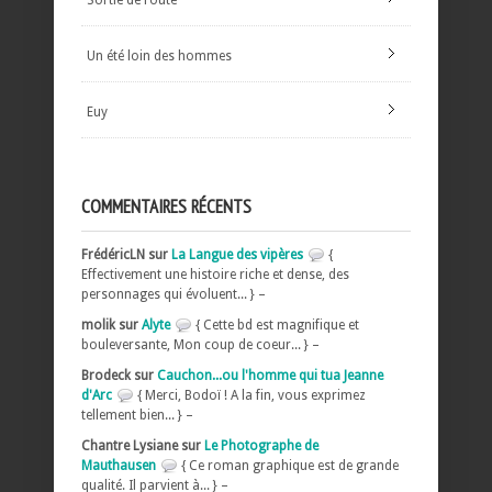
Un été loin des hommes
Euy
COMMENTAIRES RÉCENTS
FrédéricLN sur
La Langue des vipères
{
Effectivement une histoire riche et dense, des
personnages qui évoluent... } –
molik sur
Alyte
{ Cette bd est magnifique et
bouleversante, Mon coup de coeur... } –
Brodeck sur
Cauchon...ou l'homme qui tua Jeanne
d'Arc
{ Merci, Bodoï ! A la fin, vous exprimez
tellement bien... } –
Chantre Lysiane sur
Le Photographe de
Mauthausen
{ Ce roman graphique est de grande
qualité. Il parvient à... } –