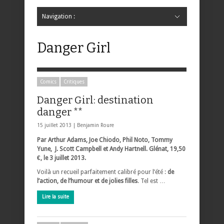
Navigation :
Hide Navigation
Accueil
Critiques
Bande dessinée
Comics
Jeunesse
Mangas
News
Bande dessinée
Comics
Manga
Jeunesse
Magazine
Bande dessinée
Comics
Jeunesse
Mangas
Danger Girl
Comics
Critiques
Danger Girl: destination
danger **
15 juillet 2013 |
Benjamin Roure
Par Arthur Adams, Joe Chiodo, Phil Noto, Tommy
Yune, J. Scott Campbell et Andy Hartnell. Glénat, 19,50
€, le 3 juillet 2013.
Voilà un recueil parfaitement calibré pour l’été :
de
l’action, de l’humour et de jolies filles
. Tel est …
Lire la suite