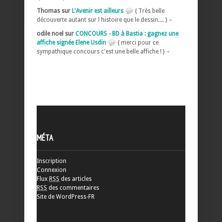
Thomas sur
L'Avenir est ailleurs
{ Très belle
découverte autant sur l histoire que le dessin.... } –
odile noel sur
CONCOURS - BD à Bastia : gagnez une
affiche signée Elene Usdin
{ merci pour ce
sympathique concours c'est une belle affiche ! } –
MÉTA
Inscription
Connexion
Flux
RSS
des articles
RSS
des commentaires
Site de WordPress-FR