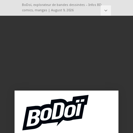
BoDoï, explorateur de bandes dessinées – Infos BD,
comics, mangas | August 9, 2026