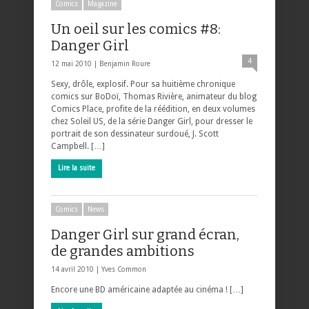
Comics
Magazine
Un oeil sur les comics #8:
Danger Girl
4
12 mai 2010 |
Benjamin Roure
Sexy, drôle, explosif. Pour sa huitième chronique
comics sur BoDoï, Thomas Rivière, animateur du blog
Comics Place, profite de la réédition, en deux volumes
chez Soleil US, de la série Danger Girl, pour dresser le
portrait de son dessinateur surdoué, J. Scott
Campbell. […]
Lire la suite
Comics
News
Danger Girl sur grand écran,
de grandes ambitions
14 avril 2010 |
Yves Common
Encore une BD américaine adaptée au cinéma ! […]