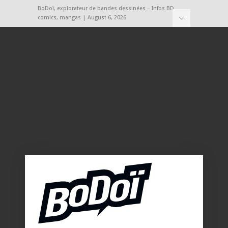
BoDoï, explorateur de bandes dessinées – Infos BD,
comics, mangas | August 6, 2026