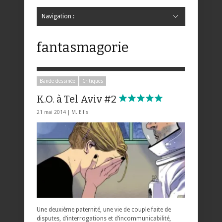
Navigation :
Hide Navigation
Accueil
Critiques
Bande dessinée
Comics
Jeunesse
Mangas
News
Bande dessinée
Comics
Manga
Jeunesse
Magazine
Bande dessinée
Comics
Jeunesse
Mangas
fantasmagorie
Bande dessinée
Critiques
K.O. à Tel Aviv #2
21 mai 2014 |
M. Ellis
Une deuxième paternité, une vie de couple faite de
disputes, d’interrogations et d’incommunicabilité,