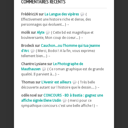
COMMENTAIRES RÉCENTS
FrédéricLN sur
La Langue des vipères
{
Effectivement une histoire riche et dense, des
personnages qui évoluent... } –
molik sur
Alyte
{ Cette bd est magnifique et
bouleversante, Mon coup de coeur... } –
Brodeck sur
Cauchon...ou l'homme qui tua Jeanne
d'Arc
{ Merci, Bodoï ! A la fin, vous exprimez
tellement bien... } –
Chantre Lysiane sur
Le Photographe de
Mauthausen
{ Ce roman graphique est de grande
qualité. Il parvient à... } –
Thomas sur
L'Avenir est ailleurs
{ Très belle
découverte autant sur l histoire que le dessin.... } –
odile noel sur
CONCOURS - BD à Bastia : gagnez une
affiche signée Elene Usdin
{ merci pour ce
sympathique concours c'est une belle affiche ! } –