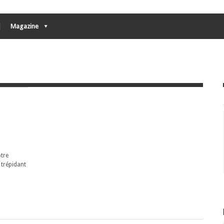
Magazine
otre
 trépidant