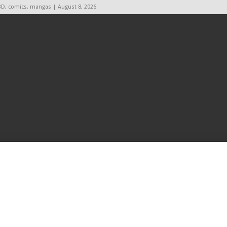
BD, comics, mangas | August 8, 2026