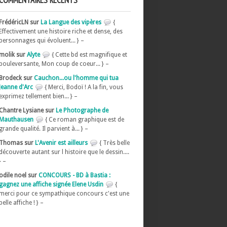
COMMENTAIRES RÉCENTS
FrédéricLN sur
La Langue des vipères
{
Effectivement une histoire riche et dense, des
personnages qui évoluent... } –
molik sur
Alyte
{ Cette bd est magnifique et
bouleversante, Mon coup de coeur... } –
Brodeck sur
Cauchon...ou l'homme qui tua
Jeanne d'Arc
{ Merci, Bodoï ! A la fin, vous
exprimez tellement bien... } –
Chantre Lysiane sur
Le Photographe de
Mauthausen
{ Ce roman graphique est de
grande qualité. Il parvient à... } –
Thomas sur
L'Avenir est ailleurs
{ Très belle
découverte autant sur l histoire que le dessin....
} –
odile noel sur
CONCOURS - BD à Bastia :
gagnez une affiche signée Elene Usdin
{
merci pour ce sympathique concours c'est une
belle affiche ! } –