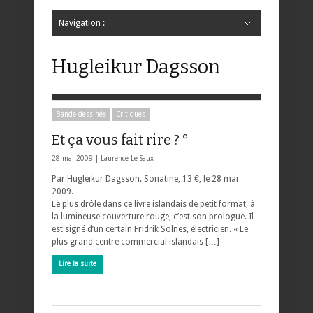
Navigation :
Hide Navigation
Accueil
Critiques
Bande dessinée
Comics
Jeunesse
Mangas
News
Bande dessinée
Comics
Manga
Jeunesse
Magazine
Bande dessinée
Comics
Jeunesse
Mangas
Hugleikur Dagsson
Bande dessinée
Critiques
Et ça vous fait rire ? °
28 mai 2009 |
Laurence Le Saux
Par Hugleikur Dagsson. Sonatine, 13 €, le 28 mai
2009.
Le plus drôle dans ce livre islandais de petit format, à
la lumineuse couverture rouge, c’est son prologue. Il
est signé d’un certain Fridrik Solnes, électricien. « Le
plus grand centre commercial islandais […]
Lire la suite