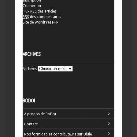
Inscription
Connexion
Flux
RSS
des articles
RSS
des commentaires
Site de WordPress-FR
ARCHIVES
Archives
BODOÏ
A propos de BoDoï
Contact
Nos formidables contributeurs sur Ulule