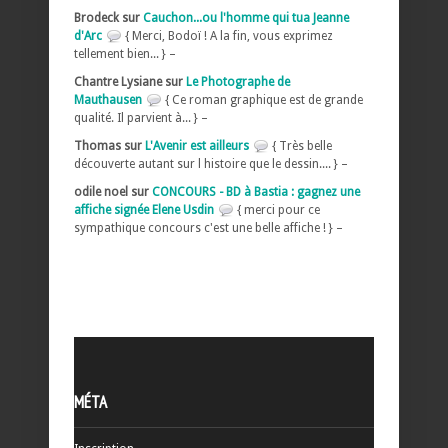
Brodeck sur
Cauchon...ou l'homme qui tua Jeanne
d'Arc
{ Merci, Bodoï ! A la fin, vous exprimez
tellement bien... } –
Chantre Lysiane sur
Le Photographe de
Mauthausen
{ Ce roman graphique est de grande
qualité. Il parvient à... } –
Thomas sur
L'Avenir est ailleurs
{ Très belle
découverte autant sur l histoire que le dessin.... } –
odile noel sur
CONCOURS - BD à Bastia : gagnez une
affiche signée Elene Usdin
{ merci pour ce
sympathique concours c'est une belle affiche ! } –
MÉTA