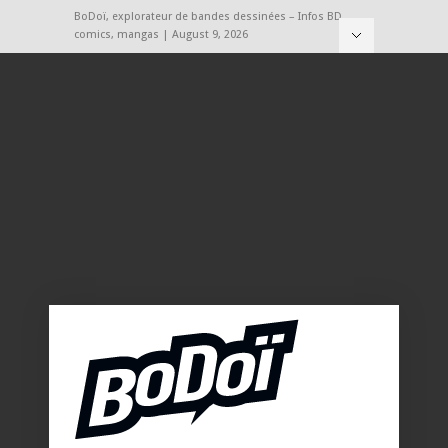
BoDoï, explorateur de bandes dessinées – Infos BD,
comics, mangas | August 9, 2026