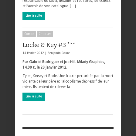
responsable du label, détaille les réussites, les échecs
et l’avenir de son catalogue. […]
Lire la suite
Comics
Critiques
Locke & Key #3 ***
14 février 2012 |
Benjamin Roure
Par Gabriel Rodriguez et Joe Hill. Milady Graphics,
14,90 €, le 20 janvier 2012.
Tyler, Kinsey et Bode. Une fratrie perturbée par la mort
violente de leur père et l’alcoolisme dépressif de leur
mère. Ils tentent de relever la …
Lire la suite