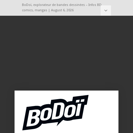
BoDoï, explorateur de bandes dessinées – Infos BD,
comics, mangas | August 6, 2026