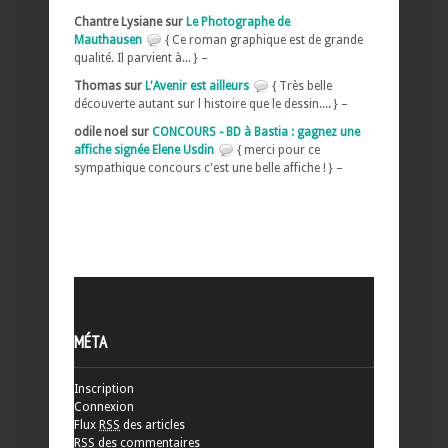
Chantre Lysiane sur
Le Photographe de
Mauthausen
{ Ce roman graphique est de grande
qualité. Il parvient à... } –
Thomas sur
L'Avenir est ailleurs
{ Très belle
découverte autant sur l histoire que le dessin.... } –
odile noel sur
CONCOURS - BD à Bastia : gagnez une
affiche signée Elene Usdin
{ merci pour ce
sympathique concours c'est une belle affiche ! } –
MÉTA
Inscription
Connexion
Flux
RSS
des articles
RSS
des commentaires