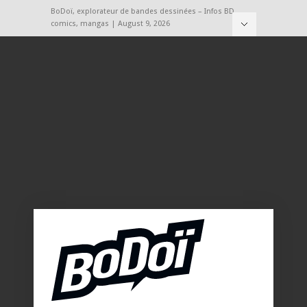
BoDoï, explorateur de bandes dessinées – Infos BD,
comics, mangas | August 9, 2026