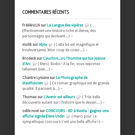
COMMENTAIRES RÉCENTS
FrédéricLN sur
La Langue des vipères
{
Effectivement une histoire riche et dense, des
personnages qui évoluent... } –
molik sur
Alyte
{ Cette bd est magnifique et
bouleversante, Mon coup de coeur... } –
Brodeck sur
Cauchon...ou l'homme qui tua Jeanne
d'Arc
{ Merci, Bodoï ! A la fin, vous exprimez
tellement bien... } –
Chantre Lysiane sur
Le Photographe de
Mauthausen
{ Ce roman graphique est de grande
qualité. Il parvient à... } –
Thomas sur
L'Avenir est ailleurs
{ Très belle
découverte autant sur l histoire que le dessin.... } –
odile noel sur
CONCOURS - BD à Bastia : gagnez une
affiche signée Elene Usdin
{ merci pour ce
sympathique concours c'est une belle affiche ! } –