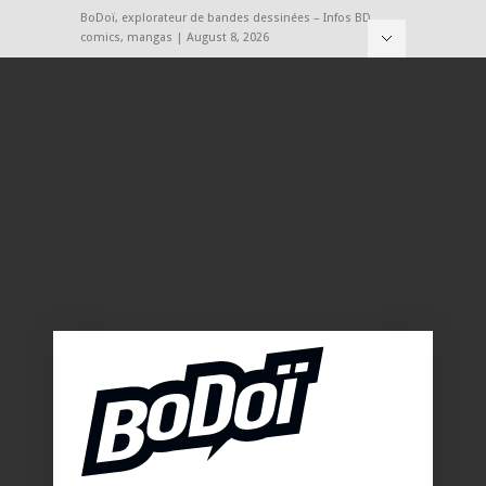
BoDoï, explorateur de bandes dessinées – Infos BD,
comics, mangas | August 8, 2026