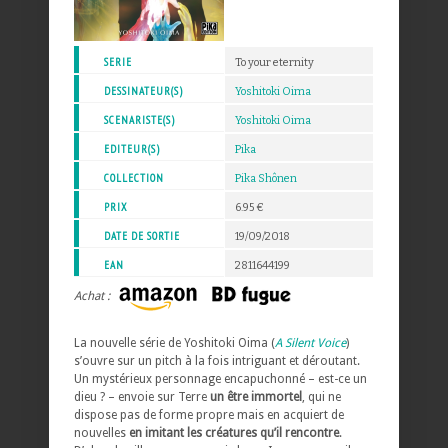
SERIE
To your eternity
DESSINATEUR(S)
Yoshitoki Oima
SCENARISTE(S)
Yoshitoki Oima
EDITEUR(S)
Pika
COLLECTION
Pika Shônen
PRIX
6.95 €
DATE DE SORTIE
19/09/2018
EAN
2811644199
Achat :
La nouvelle série de Yoshitoki Oima (
A Silent Voice
)
s’ouvre sur un pitch à la fois intriguant et déroutant.
Un mystérieux personnage encapuchonné – est-ce un
dieu ? – envoie sur Terre
un être immortel
, qui ne
dispose pas de forme propre mais en acquiert de
nouvelles
en imitant les créatures qu’il rencontre
.