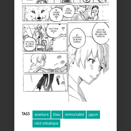
TAGS
aventure
Dieu
immortalité
japon
récit initiatique