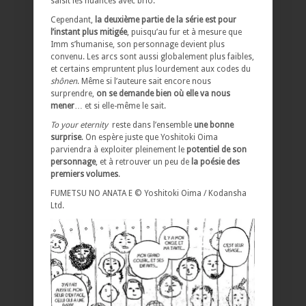
saisit les nuances avec brio.
Cependant,
la deuxième partie de la série est pour
l’instant plus mitigée
, puisqu’au fur et à mesure que
Imm s’humanise, son personnage devient plus
convenu. Les arcs sont aussi globalement plus faibles,
et certains empruntent plus lourdement aux codes du
shônen
. Même si l’auteure sait encore nous
surprendre,
on se demande bien où elle va nous
mener
…
et si elle-même le sait.
To your eternity
reste dans l’ensemble
une bonne
surprise
. On espère juste que Yoshitoki Oima
parviendra à exploiter pleinement le
potentiel de son
personnage
, et à retrouver un peu de
la poésie des
premiers volumes
.
FUMETSU NO ANATA E © Yoshitoki Oima / Kodansha
Ltd.