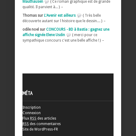
Mauthausen
{ Ce roman graphique est de grande
qualité. Il parvient à... } –
Thomas sur
L'Avenir est ailleurs
{ Très belle
découverte autant sur l histoire que le dessin.... } –
odile noel sur
CONCOURS - BD à Bastia : gagnez une
affiche signée Elene Usdin
{ merci pour ce
sympathique concours c'est une belle affiche ! } –
MÉTA
Inscription
Connexion
Flux
RSS
des articles
RSS
des commentaires
Site de WordPress-FR