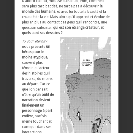
D’abord caillou, mousse puis loup, Imm, comme il
sera plus tard baptisé, ne tarde pas à découvrir
le
monde des humains
, et avec lui toute la beauté et la
cruauté de la vie. Mais alors qu’il apprend et évolue de
plus en plus au contact des gens qu’il rencontre, une
question subsiste :
qui est son étrange créateur, et
quels sont ses desseins ?
To your eternity
nous présente
un
héros pour le
moins atypique
,
souvent plus
témoin qu’acteur
des histoires qu’il
traverse, du moins
au départ. Car ce
que l’on pensait
n’être qu’
un outil de
narration devient
finalement un
personnage à part
entière
, parfois
même touchant et
comique dans ses
interactions