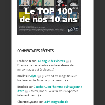
COMMENTAIRES RÉCENTS
FrédéricLN sur
La Langue des vipères
{
Effectivement une histoire riche et dense, des
personnages qui évoluent... } –
molik sur
Alyte
{ Cette bd est magnifique et
bouleversante, Mon coup de coeur... } –
Brodeck sur
Cauchon...ou l'homme qui tua Jeanne
d'Arc
{ Merci, Bodoï ! A la fin, vous exprimez
tellement bien... } –
Chantre Lysiane sur
Le Photographe de