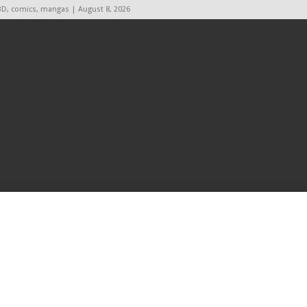
BD, comics, mangas | August 8, 2026