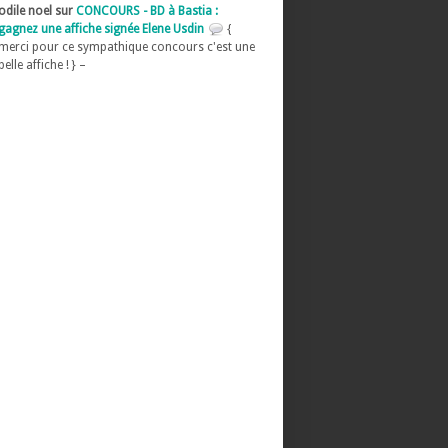
odile noel sur
CONCOURS - BD à Bastia :
gagnez une affiche signée Elene Usdin
{
merci pour ce sympathique concours c'est une
belle affiche ! } –