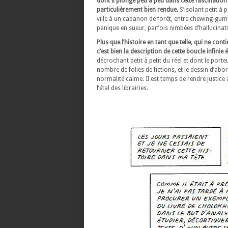
dont il plonge peu à peu dans cette fascination
particulièrement bien rendue.
S’isolant petit à 
ville à un cabanon de forêt, entre chewing-gums
panique en sueur, parfois nimbées d’hallucinat
Plus que l’histoire en tant que telle, qui ne co
c’est bien la description de cette boucle infini
décrochant petit à petit du réel et dont le porte
nombre de folies de fictions, et le dessin d’ab
normalité calme. Il est temps de rendre justice
l’étal des librairies.