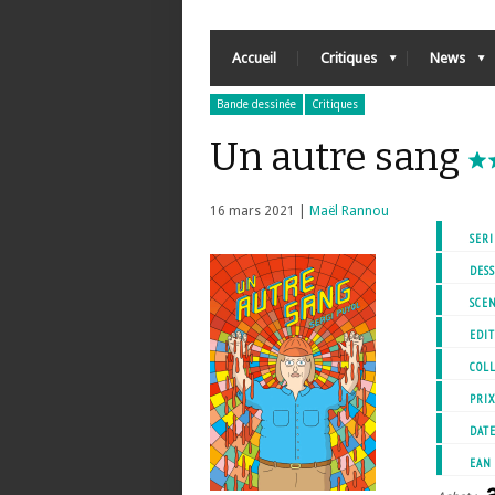
Accueil
Critiques
News
Bande dessinée
Critiques
Un autre sang
16 mars 2021 |
Maël Rannou
SERI
DESS
SCEN
EDIT
COL
PRI
DATE
EAN