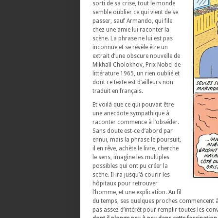
sorti de sa crise, tout le monde
semble oublier ce qui vient de se
passer, sauf Armando, qui file
chez une amie lui raconter la
scène. La phrase ne lui est pas
inconnue et se révèle être un
extrait d’une obscure nouvelle de
Mikhaïl Cholokhov, Prix Nobel de
littérature 1965, un rien oublié et
dont ce texte est d’ailleurs non
traduit en français.
Et voilà que ce qui pouvait être
une anecdote sympathique à
raconter commence à l’obséder.
Sans doute est-ce d’abord par
ennui, mais la phrase le poursuit,
il en rêve, achète le livre, cherche
le sens, imagine les multiples
possibles qui ont pu créer la
scène. Il ira jusqu’à courir les
hôpitaux pour retrouver
l’homme, et une explication. Au fil
du temps, ses quelques proches commencent à en
pas assez d’intérêt pour remplir toutes les con