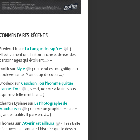
COMMENTAIRES RÉCENTS
FrédéricLN sur
La Langue des vipères
{
Effectivement une histoire riche et dense, des
personnages qui évoluent... } –
molik sur
Alyte
{ Cette bd est magnifique et
bouleversante, Mon coup de coeur... } –
Brodeck sur
Cauchon...ou l'homme qui tua
Jeanne d'Arc
{ Merci, Bodoï ! A la fin, vous
exprimez tellement bien... } –
Chantre Lysiane sur
Le Photographe de
Mauthausen
{ Ce roman graphique est de
grande qualité. Il parvient à... } –
Thomas sur
L'Avenir est ailleurs
{ Très belle
découverte autant sur l histoire que le dessin....
} –