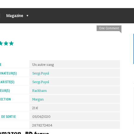
Magazine
One Comment
E
Un autre sang
INATEUR(S)
Sergi Puyol
ARISTE(S)
Sergi Puyol
EUR(S)
Rackham
LECTION
Morgan
X
21 €
 DE SORTIE
05/06/2020
2878272404