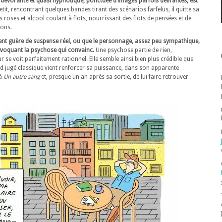
 dévorante et quasi hypnotique, ponctuée d’images parfois délirantes, est
petit, rencontrant quelques bandes tirant des scénarios farfelus, il quitte sa
 roses et alcool coulant à flots, nourrissant des flots de pensées et de
ions.
ntient guère de suspense réel, ou que le personnage, assez peu sympathique,
e évoquant la psychose qui convainc.
Une psychose partie de rien,
ur se voit parfaitement rationnel. Elle semble ainsi bien plus crédible que
ord jugé classique vient renforcer sa puissance, dans son apparente
 à
Un autre sang
et, presque un an après sa sortie, de lui faire retrouver