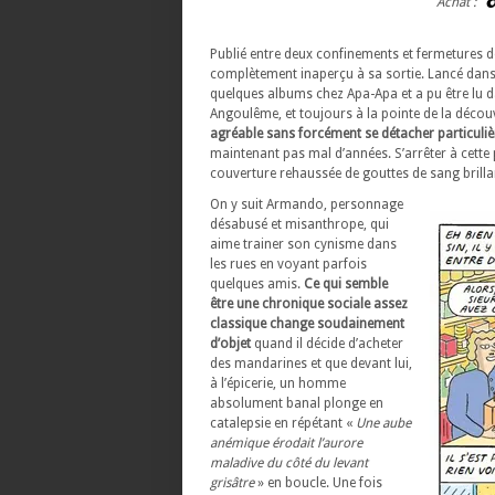
Achat :
Publié entre deux confinements et fermetures de 
complètement inaperçu à sa sortie. Lancé dans la
quelques albums chez Apa-Apa et a pu être lu da
Angoulême, et toujours à la pointe de la déco
agréable sans forcément se détacher particuli
maintenant pas mal d’années. S’arrêter à cette 
couverture rehaussée de gouttes de sang brillan
On y suit Armando, personnage
désabusé et misanthrope, qui
aime trainer son cynisme dans
les rues en voyant parfois
quelques amis.
Ce qui semble
être une chronique sociale assez
classique change soudainement
d’objet
quand il décide d’acheter
des mandarines et que devant lui,
à l’épicerie, un homme
absolument banal plonge en
catalepsie en répétant «
Une aube
anémique érodait l’aurore
maladive du côté du levant
grisâtre
» en boucle. Une fois