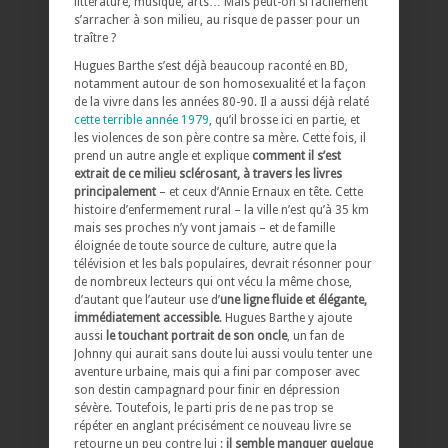
littérature, musique, arts… Mais peut-on si facilement
s’arracher à son milieu, au risque de passer pour un
traître ?
Hugues Barthe s’est déjà beaucoup raconté en BD,
notamment autour de son homosexualité et la façon
de la vivre dans les années 80-90. Il a aussi déjà relaté
cette terrible année 1979
, qu’il brosse ici en partie, et
les violences de son père contre sa mère. Cette fois, il
prend un autre angle et explique
comment il s’est
extrait de ce milieu sclérosant, à travers les livres
principalement
– et ceux d’Annie Ernaux en tête. Cette
histoire d’enfermement rural – la ville n’est qu’à 35 km
mais ses proches n’y vont jamais – et de famille
éloignée de toute source de culture, autre que la
télévision et les bals populaires, devrait résonner pour
de nombreux lecteurs qui ont vécu la même chose,
d’autant que l’auteur use d’
une ligne fluide et élégante,
immédiatement accessible
. Hugues Barthe y ajoute
aussi
le touchant portrait de son oncle
, un fan de
Johnny qui aurait sans doute lui aussi voulu tenter une
aventure urbaine, mais qui a fini par composer avec
son destin campagnard pour finir en dépression
sévère. Toutefois, le parti pris de ne pas trop se
répéter en anglant précisément ce nouveau livre se
retourne un peu contre lui :
il semble manquer quelque