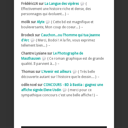
FrédéricLN sur
La Langue des vipères
{
Effectivement une histoire riche et dense, des
personnages qui évoluent... } –
molik sur
Alyte
{ Cette bd est magnifique et
bouleversante, Mon coup de coeur... } –
Brodeck sur
Cauchon...ou l'homme qui tua Jeanne
d'Arc
{ Merci, Bodoï ! A la fin, vous exprimez
tellement bien... } –
Chantre Lysiane sur
Le Photographe de
Mauthausen
{ Ce roman graphique est de grande
qualité. Il parvient à... } –
Thomas sur
L'Avenir est ailleurs
{ Très belle
découverte autant sur l histoire que le dessin.... } –
odile noel sur
CONCOURS - BD à Bastia : gagnez une
affiche signée Elene Usdin
{ merci pour ce
sympathique concours c'est une belle affiche ! } –