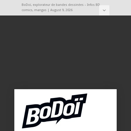
BoDoï, explorateur de bandes dessinées – Infos BD,
comics, mangas | August 9, 2026