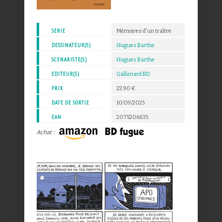
SERIE
Mémoires d'un traître
DESSINATEUR(S)
Hugues Barthe
SCENARISTE(S)
Hugues Barthe
EDITEUR(S)
Gallimard BD
PRIX
22.90 €
DATE DE SORTIE
10/09/2025
EAN
2075206635
Achat :