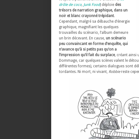
drôle de coco
,
Junk Food
) déploie
des
trésors de narration graphique, dans un
noir et blanc crayonné trépidant
.
Cependant, malgré sa débauche d’énergie
graphique, magnifiant les quelques
trouvailles du scénario, l’album demeure
un brin décevant. En cause,
un scénario
peu convaincant en forme d’enquête, qui
n’avance qu’à si petits pas qu’on a
l’impression qu’il fait du surplace
, créant ainsi
Dommage, car quelques scènes valent le détour
différentes formes), certains dialogues sont dél
tordantes. Ni mort, ni vivant,
Robbie
reste cepe