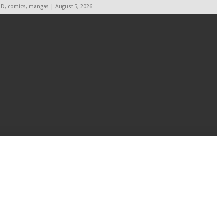
BD, comics, mangas | August 7, 2026