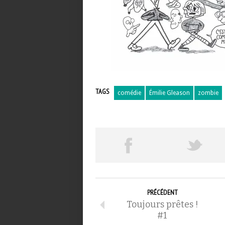
TAGS
comédie
Émilie Gleason
zombie
PRÉCÉDENT
Toujours prêtes !
#1