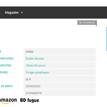
Magazine
No Comments
E
Robbie
INATEUR(S)
Émilie Gleason
ARISTE(S)
Olivier Bruneau
EUR(S)
Virages graphiques
X
22 €
 DE SORTIE
20/09/2023
274366097X