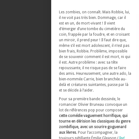
Les zombies, on connaît. Mais Robbie, lui,
il ne voit pas très bien. Dommage, car il
est en un, de mort-vivant ! Il vient
d’émerger d’une tombe du cimetière du
coin, frappée par la foudre, et en croisant
un miroir, il prend peur ! Il faut dire que,
même s’il est mort adolescent, il n’est pas
bien frais, Robbie. Problème, impossible
de se souvenir comment il est mort, ni qui
il est. Autre problème : avec sa tête
repoussante, il ne risque pas de se faire
des amis. Heureusement, une autre ado, la
bien-nommée Carrie, bien branchée au-
delà et créatures suintantes, passe par là
et se décide à l’aider.
Pour sa première bande dessinée, le
romancier Olivier Bruneau convoque un
lot de références pop pour composer
cette comédie vaguement horrifique, qui
tourne en dérision les classiques du genre
zombifique, avec un sourire goguenard
aux lèvres
. Pour l’accompagner, la
toujours pétillante Émilie Gleason (
Ted