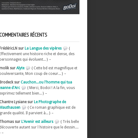
COMMENTAIRES RÉCENTS
FrédéricLN sur
La Langue des vipères
{
Effectivement une histoire riche et dense, des
personnages qui évoluent... } –
molik sur
Alyte
{ Cette bd est magnifique et
bouleversante, Mon coup de coeur... } –
Brodeck sur
Cauchon...ou l'homme qui tua
Jeanne d'Arc
{ Merci, Bodoï ! A la fin, vous
exprimez tellement bien... } –
Chantre Lysiane sur
Le Photographe de
Mauthausen
{ Ce roman graphique est de
grande qualité. Il parvient à... } –
Thomas sur
L'Avenir est ailleurs
{ Très belle
découverte autant sur l histoire que le dessin....
} –