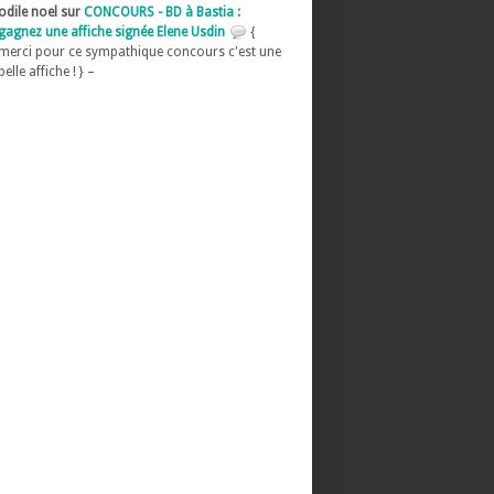
odile noel sur
CONCOURS - BD à Bastia :
gagnez une affiche signée Elene Usdin
{
merci pour ce sympathique concours c'est une
belle affiche ! } –