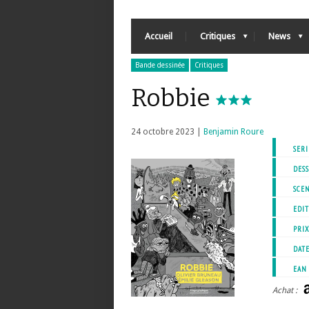
Accueil
Critiques
News
Bande dessinée
Critiques
Robbie
24 octobre 2023 |
Benjamin Roure
SERI
DESS
SCEN
EDIT
PRI
DATE
EAN
Achat :