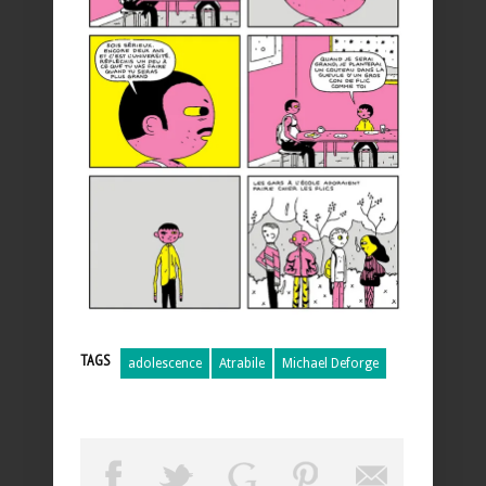
TAGS
adolescence
Atrabile
Michael Deforge