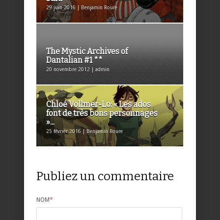
29 juin 2016 | Benjamin Roure
The Mystic Archives of
Dantalian #1 **
20 novembre 2012 | admin
Chloé Vollmer-Lo: « Les ados
font de très bons personnages
»...
25 février 2016 | Benjamin Roure
Publiez un commentaire
NOM
*