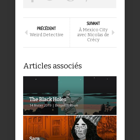
SUIVANT
PRÉCÉDENT
À Mexico City
Weird Detective
avec Nicolas de
Crécy
Articles associés
The Black Holes
14 février 2019 | Benjamin Roure
Sara