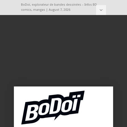
BoDoï, explorateur de bandes dessinées – Infos BD,
comics, mangas | August 7, 2026