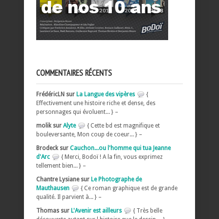
COMMENTAIRES RÉCENTS
FrédéricLN sur
La Langue des vipères
{
Effectivement une histoire riche et dense, des
personnages qui évoluent... } –
molik sur
Alyte
{ Cette bd est magnifique et
bouleversante, Mon coup de coeur... } –
Brodeck sur
Cauchon...ou l'homme qui tua Jeanne
d'Arc
{ Merci, Bodoï ! A la fin, vous exprimez
tellement bien... } –
Chantre Lysiane sur
Le Photographe de
Mauthausen
{ Ce roman graphique est de grande
qualité. Il parvient à... } –
Thomas sur
L'Avenir est ailleurs
{ Très belle