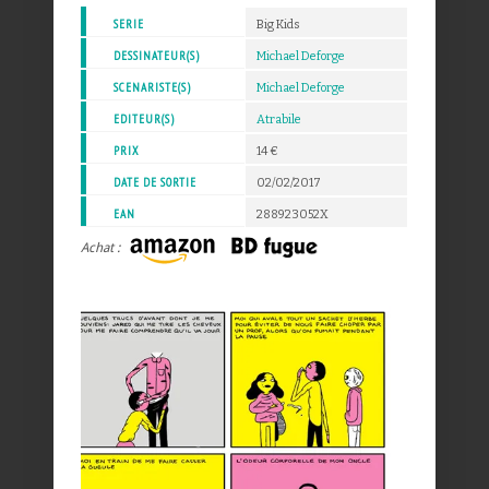
SERIE
Big Kids
DESSINATEUR(S)
Michael Deforge
SCENARISTE(S)
Michael Deforge
EDITEUR(S)
Atrabile
PRIX
14 €
DATE DE SORTIE
02/02/2017
EAN
288923052X
Achat :