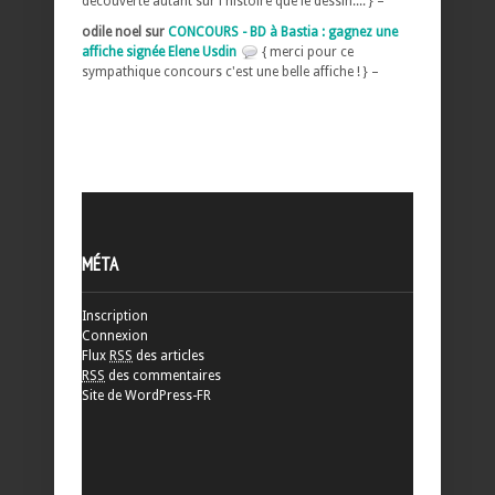
découverte autant sur l histoire que le dessin.... } –
odile noel sur
CONCOURS - BD à Bastia : gagnez une
affiche signée Elene Usdin
{ merci pour ce
sympathique concours c'est une belle affiche ! } –
MÉTA
Inscription
Connexion
Flux
RSS
des articles
RSS
des commentaires
Site de WordPress-FR