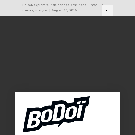
BoDoï, explorateur de bandes dessinées – Infos BD,
comics, mangas | August 10, 2026