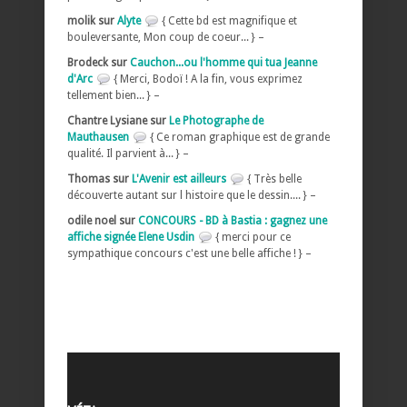
molik sur
Alyte
{ Cette bd est magnifique et
bouleversante, Mon coup de coeur... } –
Brodeck sur
Cauchon...ou l'homme qui tua Jeanne
d'Arc
{ Merci, Bodoï ! A la fin, vous exprimez
tellement bien... } –
Chantre Lysiane sur
Le Photographe de
Mauthausen
{ Ce roman graphique est de grande
qualité. Il parvient à... } –
Thomas sur
L'Avenir est ailleurs
{ Très belle
découverte autant sur l histoire que le dessin.... } –
odile noel sur
CONCOURS - BD à Bastia : gagnez une
affiche signée Elene Usdin
{ merci pour ce
sympathique concours c'est une belle affiche ! } –