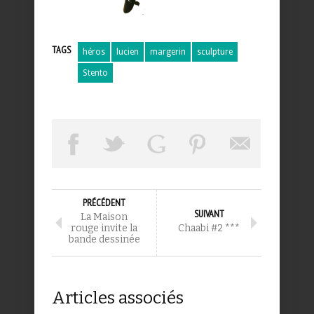
TAGS
héros
lucien
margerin
sculpture
Stento
PRÉCÉDENT
SUIVANT
La Maison
rouge invite la
Chaabi #2 ***
bande dessinée
Articles associés