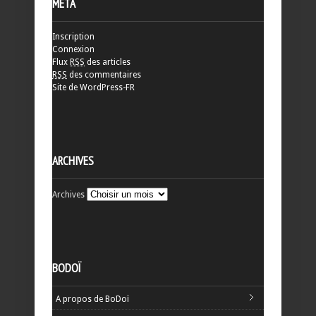
MÉTA
Inscription
Connexion
Flux
RSS
des articles
RSS
des commentaires
Site de WordPress-FR
ARCHIVES
Archives
BODOÏ
A propos de BoDoï