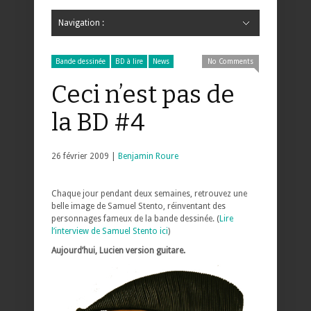
Navigation :
Hide Navigation
Accueil
Critiques
Bande dessinée
Comics
Jeunesse
Mangas
News
Bande dessinée
Comics
Manga
Jeunesse
Magazine
Bande dessinée
Comics
Jeunesse
Mangas
Bande dessinée
BD à lire
News
No Comments
Ceci n’est pas de
la BD #4
26 février 2009 |
Benjamin Roure
Chaque jour pendant deux semaines, retrouvez une
belle image de Samuel Stento, réinventant des
personnages fameux de la bande dessinée. (
Lire
l’interview de Samuel Stento ici
)
Aujourd’hui, Lucien version guitare.