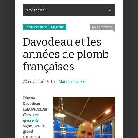
Navigation :
Hide Navigation
Accueil
Critiques
Bande dessinée
Comics
Jeunesse
Mangas
News
Bande dessinée
Comics
Manga
Jeunesse
Magazine
Bande dessinée
Comics
Jeunesse
Mangas
Bande dessinée
Magazine
No Comments
Davodeau et les
années de plomb
françaises
23 novembre 2015 |
Marc Lamonzie
Étienne
Davodeau
(
Les Mauvaises
Gens,
Les
ignorants
)
signe, avec le
grand
reporter à