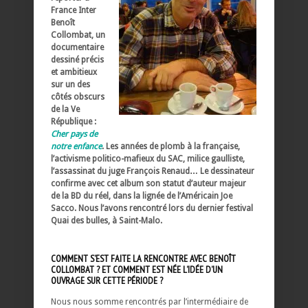
France Inter
Benoît
Collombat, un
documentaire
dessiné précis
et ambitieux
sur un des
côtés obscurs
de la Ve
République :
Cher pays de
notre enfance
. Les années de plomb à la française,
l’activisme politico-mafieux du SAC, milice gaulliste,
l’assassinat du juge François Renaud… Le dessinateur
confirme avec cet album son statut d’auteur majeur
de la BD du réel, dans la lignée de l’Américain Joe
Sacco. Nous l’avons rencontré lors du dernier festival
Quai des bulles, à Saint-Malo.
COMMENT S’EST FAITE LA RENCONTRE AVEC BENOÎT
COLLOMBAT ? ET COMMENT EST NÉE L’IDÉE D’UN
OUVRAGE SUR CETTE PÉRIODE ?
Nous nous somme rencontrés par l’intermédiaire de