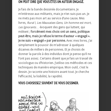
ON PEUT DIRE QUE VOUS ÊTES UN AUTEUR ENGAGÉ.
Je fais de la bande dessinée documentaire. Je
m’intéresse aux militants, mais je n’en suis pas un. Je
ne mets pas mon art au service d’une cause. Mes
livres,
Rural !, Les Mauvaises Gens, Un homme est mort,
Les Ignorants
… évoquent des gens qui luttent, qui
militent ;
forcément mes choix ont un sens, politique
peut-être, mais je refuse le terme d’auteur « engagé ».
Je ne suis « engagé » par personne.
Avec mes livres, j’ai
simplement le pouvoir de m’adresser à quelques
dizaines de milliers de personnes. Et je choisis de
donner la parole à des individus dont je pense qu’il ne
l’ont pas assez. Certains disent que je fais un travail de
sociologue ou d’historien. J’utilise ces méthodes et ces
techniques de manière empirique. Mon outil, c’est le
dessin. Je raconte une histoire avant tout. Je cherche
l’efficacité, la lisibilité, la rapidité.
VOUS CHOISISSEZ SOUVENT DE VOUS DESSINER.