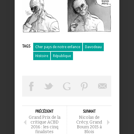
TAGS
Cher pays de notre enfance
Davodeau
Histoire
République
PRÉCÉDENT
SUIVANT
Grand Prix de la
Nicolas de
critique ACBD
Crécy, Grand
2016 : les cinq
Boum 2015 à
finalistes
Blois