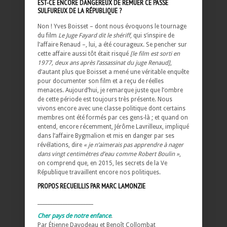
EST-CE ENCORE DANGEREUX DE REMUER CE PASSÉ
SULFUREUX DE LA RÉPUBLIQUE ?
Non ! Yves Boisset – dont nous évoquons le tournage
du film
Le Juge Fayard dit le shériff
, qui s’inspire de
l’affaire Renaud –, lui, a été courageux. Se pencher sur
cette affaire aussi tôt était risqué
[le film est sorti en
1977, deux ans après l’assassinat du juge Renaud]
,
d’autant plus que Boisset a mené une véritable enquête
pour documenter son film et a reçu de réelles
menaces. Aujourd’hui, je remarque juste que l’ombre
de cette période est toujours très présente. Nous
vivons encore avec une classe politique dont certains
membres ont été formés par ces gens-là ; et quand on
entend, encore récemment, Jérôme Lavrilleux, impliqué
dans l’affaire Bygmalion et mis en danger par ses
révélations, dire
« je n’aimerais pas apprendre à nager
dans vingt centimètres d’eau comme Robert Boulin »
,
on comprend que, en 2015, les secrets de la Ve
République travaillent encore nos politiques.
PROPOS RECUEILLIS PAR MARC LAMONZIE
______________________
Cher pays de notre enfance
.
Par Étienne Davodeau et Benoît Collombat