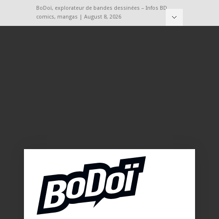
BoDoï, explorateur de bandes dessinées – Infos BD,
comics, mangas | August 8, 2026