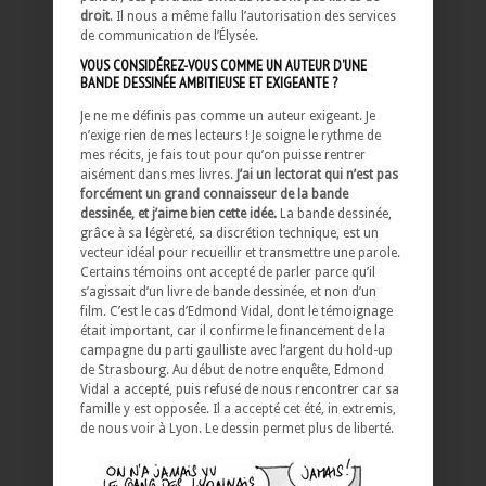
droit
. Il nous a même fallu l’autorisation des services
de communication de l’Élysée.
VOUS CONSIDÉREZ-VOUS COMME UN AUTEUR D’UNE
BANDE DESSINÉE AMBITIEUSE ET EXIGEANTE ?
Je ne me définis pas comme un auteur exigeant. Je
n’exige rien de mes lecteurs ! Je soigne le rythme de
mes récits, je fais tout pour qu’on puisse rentrer
aisément dans mes livres.
J’ai un lectorat qui n’est pas
forcément un grand connaisseur de la bande
dessinée, et j’aime bien cette idée.
La bande dessinée,
grâce à sa légèreté, sa discrétion technique, est un
vecteur idéal pour recueillir et transmettre une parole.
Certains témoins ont accepté de parler parce qu’il
s’agissait d’un livre de bande dessinée, et non d’un
film. C’est le cas d’Edmond Vidal, dont le témoignage
était important, car il confirme le financement de la
campagne du parti gaulliste avec l’argent du hold-up
de Strasbourg. Au début de notre enquête, Edmond
Vidal a accepté, puis refusé de nous rencontrer car sa
famille y est opposée. Il a accepté cet été, in extremis,
de nous voir à Lyon.
Le dessin permet plus de liberté.