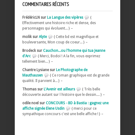
COMMENTAIRES RÉCENTS
FrédéricLN sur
La Langue des vipères
{
Effectivement une histoire riche et dense, des
personnages qui évoluent... } –
molik sur
Alyte
{ Cette bd est magnifique et
bouleversante, Mon coup de coeur... } –
Brodeck sur
Cauchon...ou l'homme qui tua Jeanne
d'Arc
{ Merci, Bodoï ! A la fin, vous exprimez
tellement bien... } –
Chantre Lysiane sur
Le Photographe de
Mauthausen
{ Ce roman graphique est de grande
qualité. Il parvient à... } –
Thomas sur
L'Avenir est ailleurs
{ Très belle
découverte autant sur l histoire que le dessin.... } –
odile noel sur
CONCOURS - BD à Bastia : gagnez une
affiche signée Elene Usdin
{ merci pour ce
sympathique concours c'est une belle affiche ! } –