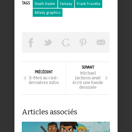
TAGS
Death Dealer
fantasy
Frank Frazetta
Milady graphics
SUIVANT
PRÉCÉDENT
Michael
X-Men au ciné :
Jackson avait
dernières infos
écrit une bande
dessinée
Articles associés