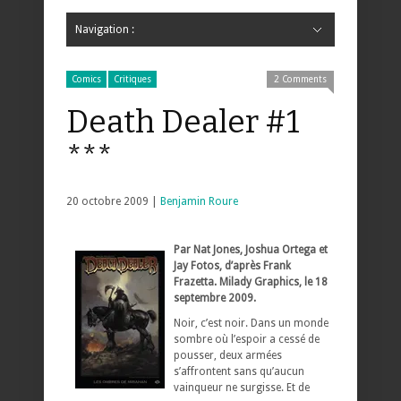
Navigation :
Hide Navigation
Accueil
Critiques
Bande dessinée
Comics
Jeunesse
Mangas
News
Bande dessinée
Comics
Manga
Jeunesse
Magazine
Bande dessinée
Comics
Jeunesse
Mangas
Comics
Critiques
2 Comments
Death Dealer #1
***
20 octobre 2009 |
Benjamin Roure
Par Nat Jones, Joshua Ortega et
Jay Fotos, d’après Frank
Frazetta. Milady Graphics, le 18
septembre 2009.
Noir, c’est noir. Dans un monde
sombre où l’espoir a cessé de
pousser, deux armées
s’affrontent sans qu’aucun
vainqueur ne surgisse. Et de