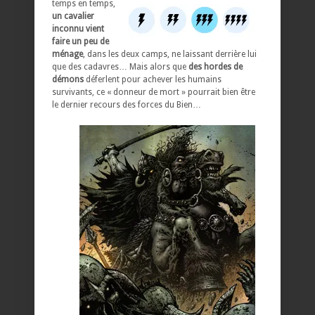
temps en temps,
un cavalier
inconnu vient
faire un peu de
ménage
, dans les deux camps, ne laissant derrière lui
que des cadavres… Mais alors que
des hordes de
démons
déferlent pour achever les humains
survivants, ce « donneur de mort » pourrait bien être
le dernier recours des forces du Bien…