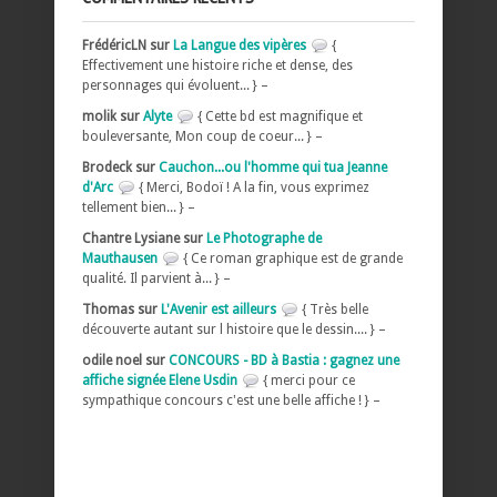
FrédéricLN sur
La Langue des vipères
{
Effectivement une histoire riche et dense, des
personnages qui évoluent... } –
molik sur
Alyte
{ Cette bd est magnifique et
bouleversante, Mon coup de coeur... } –
Brodeck sur
Cauchon...ou l'homme qui tua Jeanne
d'Arc
{ Merci, Bodoï ! A la fin, vous exprimez
tellement bien... } –
Chantre Lysiane sur
Le Photographe de
Mauthausen
{ Ce roman graphique est de grande
qualité. Il parvient à... } –
Thomas sur
L'Avenir est ailleurs
{ Très belle
découverte autant sur l histoire que le dessin.... } –
odile noel sur
CONCOURS - BD à Bastia : gagnez une
affiche signée Elene Usdin
{ merci pour ce
sympathique concours c'est une belle affiche ! } –