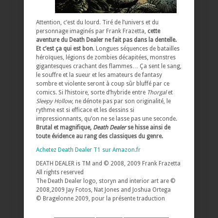
Attention, c’est du lourd. Tiré de l’univers et du
personnage imaginés par Frank Frazetta,
c
ette
aventure du Death Dealer ne fait pas dans la dentelle.
Et c’est ça qui est bon
. Longues séquences de batailles
héroïques, légions de zombies décapitées, monstres
gigantesques crachant des flammes… Ça sent le sang,
le souffre et la sueur et les amateurs de fantasy
sombre et violente seront à coup sûr bluffé par ce
comics. Si l’histoire, sorte d’hybride entre
Thorgal
et
Sleepy Hollow
, ne dénote pas par son originalité, le
rythme est si efficace et les dessins si
impressionnants, qu’on ne se lasse pas une seconde.
Brutal et magnifique,
Death Dealer
se hisse ainsi de
toute évidence au rang des classiques du genre.
Achetez Death Dealer T1 sur Amazon.fr
DEATH DEALER is TM and © 2008, 2009 Frank Frazetta
All rights reserved
The Death Dealer logo, storyn and interior art are ©
2008,2009 Jay Fotos, Nat Jones and Joshua Ortega
© Bragelonne 2009, pour la présente traduction