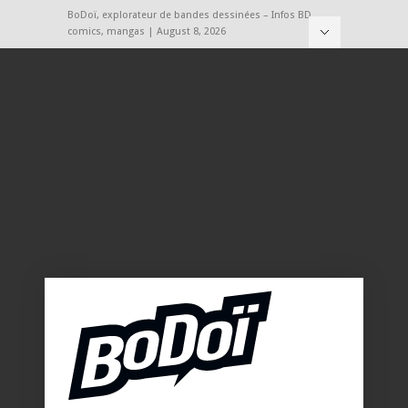
BoDoï, explorateur de bandes dessinées – Infos BD,
comics, mangas | August 8, 2026