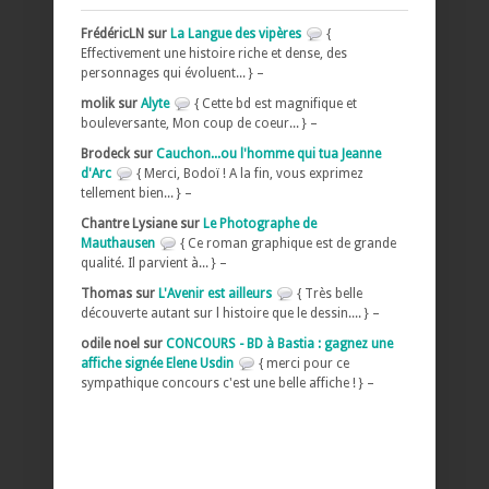
FrédéricLN sur
La Langue des vipères
{
Effectivement une histoire riche et dense, des
personnages qui évoluent... } –
molik sur
Alyte
{ Cette bd est magnifique et
bouleversante, Mon coup de coeur... } –
Brodeck sur
Cauchon...ou l'homme qui tua Jeanne
d'Arc
{ Merci, Bodoï ! A la fin, vous exprimez
tellement bien... } –
Chantre Lysiane sur
Le Photographe de
Mauthausen
{ Ce roman graphique est de grande
qualité. Il parvient à... } –
Thomas sur
L'Avenir est ailleurs
{ Très belle
découverte autant sur l histoire que le dessin.... } –
odile noel sur
CONCOURS - BD à Bastia : gagnez une
affiche signée Elene Usdin
{ merci pour ce
sympathique concours c'est une belle affiche ! } –