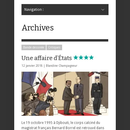
Navigation :
Hide Navigation
Accueil
Critiques
Bande dessinée
Comics
Jeunesse
Mangas
News
Bande dessinée
Comics
Manga
Jeunesse
Magazine
Bande dessinée
Comics
Jeunesse
Mangas
Archives
Bande dessinée
Critiques
Une affaire d’États
12 janvier 2018 |
Blandine Champagneur
Le 19 octobre 1995 à Djibouti, le corps calciné du
magistrat français Bernard Borrel est retrouvé dans