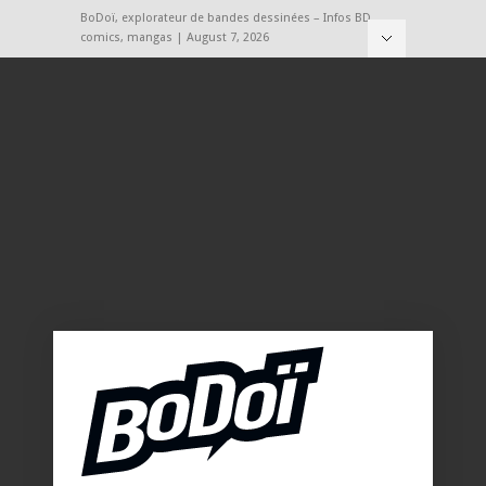
BoDoï, explorateur de bandes dessinées – Infos BD,
comics, mangas | August 7, 2026