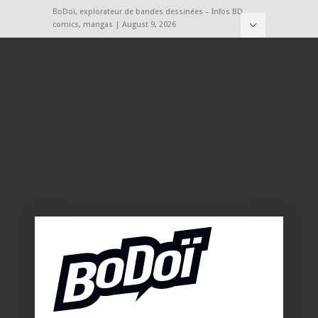
BoDoï, explorateur de bandes dessinées – Infos BD,
comics, mangas | August 9, 2026