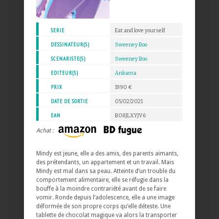
SERIE
Eat and love yourself
DESSINATEUR(S)
Sweeney Boo
SCENARISTE(S)
Sweeney Boo
EDITEUR(S)
Ankama
PRIX
19.90 €
DATE DE SORTIE
05/02/2021
EAN
B08JLXYJV6
Achat :
Mindy est jeune, elle a des amis, des parents aimants,
des prétendants, un appartement et un travail. Mais
Mindy est mal dans sa peau. Atteinte d’un trouble du
comportement alimentaire, elle se réfugie dans la
bouffe à la moindre contrariété avant de se faire
vomir. Ronde depuis l’adolescence, elle a une image
déformée de son propre corps qu’elle déteste. Une
tablette de chocolat magique va alors la transporter