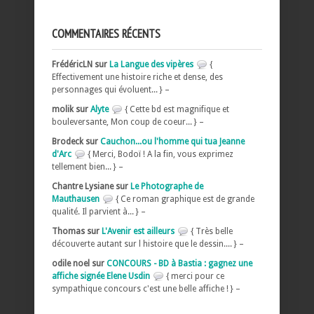
COMMENTAIRES RÉCENTS
FrédéricLN sur
La Langue des vipères
{
Effectivement une histoire riche et dense, des
personnages qui évoluent... } –
molik sur
Alyte
{ Cette bd est magnifique et
bouleversante, Mon coup de coeur... } –
Brodeck sur
Cauchon...ou l'homme qui tua Jeanne
d'Arc
{ Merci, Bodoï ! A la fin, vous exprimez
tellement bien... } –
Chantre Lysiane sur
Le Photographe de
Mauthausen
{ Ce roman graphique est de grande
qualité. Il parvient à... } –
Thomas sur
L'Avenir est ailleurs
{ Très belle
découverte autant sur l histoire que le dessin.... } –
odile noel sur
CONCOURS - BD à Bastia : gagnez une
affiche signée Elene Usdin
{ merci pour ce
sympathique concours c'est une belle affiche ! } –