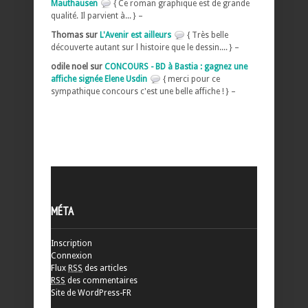
Mauthausen
{ Ce roman graphique est de grande
qualité. Il parvient à... } –
Thomas sur
L'Avenir est ailleurs
{ Très belle
découverte autant sur l histoire que le dessin.... } –
odile noel sur
CONCOURS - BD à Bastia : gagnez une
affiche signée Elene Usdin
{ merci pour ce
sympathique concours c'est une belle affiche ! } –
MÉTA
Inscription
Connexion
Flux
RSS
des articles
RSS
des commentaires
Site de WordPress-FR