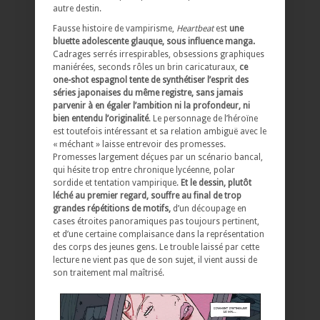
autre destin.
Fausse histoire de vampirisme,
Heartbeat
est
une
bluette adolescente glauque, sous influence manga.
Cadrages serrés irrespirables, obsessions graphiques
maniérées, seconds rôles un brin caricaturaux,
ce
one-shot espagnol tente de synthétiser l’esprit des
séries japonaises du même registre, sans jamais
parvenir à en égaler l’ambition ni la profondeur, ni
bien entendu l’originalité
. Le personnage de l’héroïne
est toutefois intéressant et sa relation ambiguë avec le
« méchant » laisse entrevoir des promesses.
Promesses largement déçues par un scénario bancal,
qui hésite trop entre chronique lycéenne, polar
sordide et tentation vampirique.
Et le dessin, plutôt
léché au premier regard, souffre au final de trop
grandes répétitions de motifs,
d’un découpage en
cases étroites panoramiques pas toujours pertinent,
et d’une certaine complaisance dans la représentation
des corps des jeunes gens. Le trouble laissé par cette
lecture ne vient pas que de son sujet, il vient aussi de
son traitement mal maîtrisé.