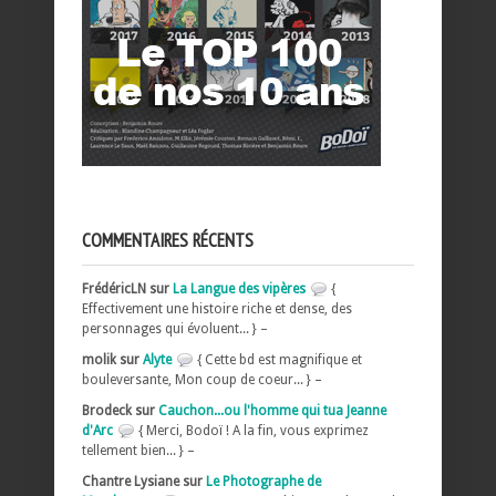
COMMENTAIRES RÉCENTS
FrédéricLN sur
La Langue des vipères
{
Effectivement une histoire riche et dense, des
personnages qui évoluent... } –
molik sur
Alyte
{ Cette bd est magnifique et
bouleversante, Mon coup de coeur... } –
Brodeck sur
Cauchon...ou l'homme qui tua Jeanne
d'Arc
{ Merci, Bodoï ! A la fin, vous exprimez
tellement bien... } –
Chantre Lysiane sur
Le Photographe de