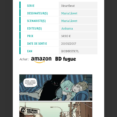
SERIE
Heartbeat
DESSINATEUR(S)
Maria Llovet
SCENARISTE(S)
Maria Llovet
EDITEUR(S)
Ankama
PRIX
14.90 €
DATE DE SORTIE
20/01/2017
EAN
B01MR5TK7L
Achat :