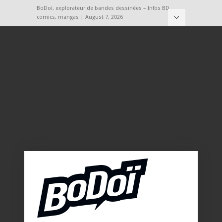
BoDoï, explorateur de bandes dessinées – Infos BD,
comics, mangas | August 7, 2026