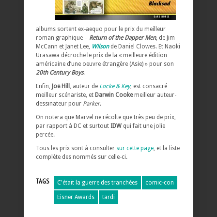
albums sortent ex-aequo pour le prix du meilleur
roman graphique –
Return of the Dapper Men
, de Jim
McCann et Janet Lee,
Wilson
de Daniel Clowes. Et Naoki
Urasawa décroche le prix de la « meilleure édition
américaine d’une oeuvre étrangère (Asie) » pour son
20th Century Boys
.
Enfin,
Joe Hill
, auteur de
Locke & Key
, est consacré
meilleur scénariste, et
Darwin Cooke
meilleur auteur-
dessinateur pour
Parker
.
On notera que Marvel ne récolte que très peu de prix,
par rapport à DC et surtout
IDW
qui fait une jolie
percée.
Tous les prix sont à consulter
sur cette page
, et la liste
complète des nommés sur celle-ci.
TAGS
C'était la guerre des tranchées
comic-con
Eisner Awards
tardi