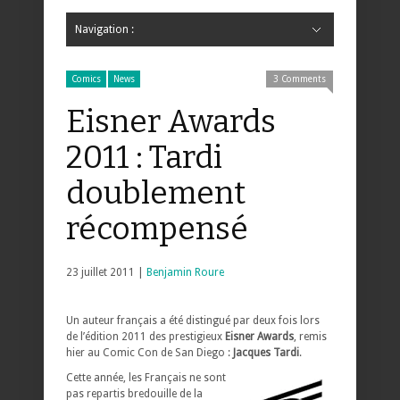
Navigation :
Hide Navigation
Accueil
Critiques
Bande dessinée
Comics
Jeunesse
Mangas
News
Bande dessinée
Comics
Manga
Jeunesse
Magazine
Bande dessinée
Comics
Jeunesse
Mangas
Comics
News
3 Comments
Eisner Awards
2011 : Tardi
doublement
récompensé
23 juillet 2011 |
Benjamin Roure
Un auteur français a été distingué par deux fois lors
de l’édition 2011 des prestigieux
Eisner Awards
, remis
hier au Comic Con de San Diego :
Jacques Tardi
.
Cette année, les Français ne sont
pas repartis bredouille de la