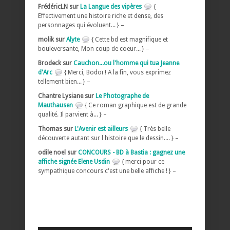
FrédéricLN sur
La Langue des vipères
{
Effectivement une histoire riche et dense, des
personnages qui évoluent... } –
molik sur
Alyte
{ Cette bd est magnifique et
bouleversante, Mon coup de coeur... } –
Brodeck sur
Cauchon...ou l'homme qui tua Jeanne
d'Arc
{ Merci, Bodoï ! A la fin, vous exprimez
tellement bien... } –
Chantre Lysiane sur
Le Photographe de
Mauthausen
{ Ce roman graphique est de grande
qualité. Il parvient à... } –
Thomas sur
L'Avenir est ailleurs
{ Très belle
découverte autant sur l histoire que le dessin.... } –
odile noel sur
CONCOURS - BD à Bastia : gagnez une
affiche signée Elene Usdin
{ merci pour ce
sympathique concours c'est une belle affiche ! } –