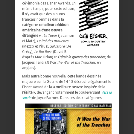
cérémonie des Eisner Awards. En
même temps, pour cette édition,
il n’y avait que des albums
français nommés dans la
catégorie
« meilleure édition
américaine d’une oeuvre
étrangère »
:
Le Tueur
(Jacamon
et Matz),
Le Roi des mouches
(Mezzo et Pirus),
Salvatore
(De
Crécy),
Le Roi Rose
(David B.
d’après Mac Orlan) et
C’était la guerre des tranchées
, de
Jacques Tardi (
It Was the War of the Trenches
, en
anglais).
Mais autre bonne nouvelle, cette bande dessinée
majeure sur la Guerre de 14-18 décroche également le
Eisner Award de la
« meilleure oeuvre inspirée de la
réalité »,
devançant notamment le bouleversant
Vers la
sortie
de Joyce Farmer.
Dans ces deux catégories,