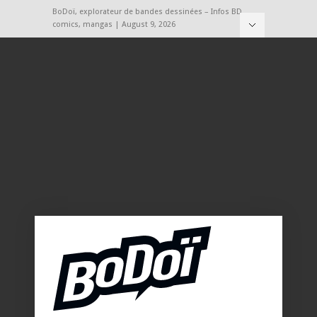
BoDoï, explorateur de bandes dessinées – Infos BD,
comics, mangas | August 9, 2026