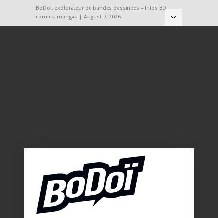
BoDoï, explorateur de bandes dessinées – Infos BD,
comics, mangas | August 7, 2026