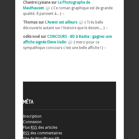
Chantre Lysiane sur
Le Photographe de
Mauthausen
{ Ce roman graphique est de grande
qualité. Il parvient à... } –
Thomas sur
L'Avenir est ailleurs
{ Très belle
découverte autant sur l histoire que le dessin.... } –
odile noel sur
CONCOURS - BD à Bastia : gagnez une
affiche signée Elene Usdin
{ merci pour ce
sympathique concours c'est une belle affiche ! } –
MÉTA
Inscription
Connexion
Flux
RSS
des articles
RSS
des commentaires
Site de WordPress-FR