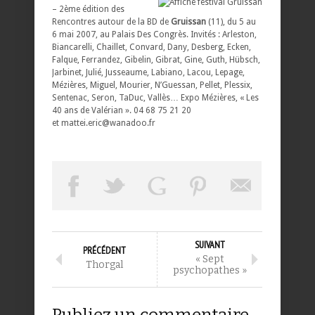
– 2ème édition des
Rencontres autour de la BD de
Gruissan
(11), du 5 au
6 mai 2007, au Palais Des Congrès. Invités : Arleston,
Biancarelli, Chaillet, Convard, Dany, Desberg, Ecken,
Falque, Ferrandez, Gibelin, Gibrat, Gine, Guth, Hübsch,
Jarbinet, Julié, Jusseaume, Labiano, Lacou, Lepage,
Mézières, Miguel, Mourier, N’Guessan, Pellet, Plessix,
Sentenac, Seron, TaDuc, Vallès… Expo Mézières, « Les
40 ans de Valérian ». 04 68 75 21 20
et mattei.eric@wanadoo.fr
SUIVANT
PRÉCÉDENT
« Sept
Thorgal
psychopathes »
Publiez un commentaire