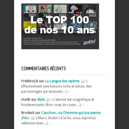
COMMENTAIRES RÉCENTS
FrédéricLN sur
La Langue des vipères
{
Effectivement une histoire riche et dense, des
personnages qui évoluent... } –
molik sur
Alyte
{ Cette bd est magnifique et
bouleversante, Mon coup de coeur... } –
Brodeck sur
Cauchon...ou l'homme qui tua Jeanne
d'Arc
{ Merci, Bodoï ! A la fin, vous exprimez
tellement bien... } –