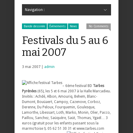
Navigation :
Hide Navigation
Accueil
Critiques
Bande dessinée
Comics
Jeunesse
Mangas
News
Bande dessinée
Comics
Manga
Jeunesse
Magazine
Bande dessinée
Comics
Jeunesse
Mangas
Bande dessinée
Événements
News
No Comments
Festivals du 5 au 6
mai 2007
3 mai 2007 |
admin
– 6ème festival BD
Tarbes
Pyrénées
(65), les 5 et 6 mai 2007 à la Halle Marcadieu.
Invités : Achdé, Albon, Amouriq, Behem, Blanc-
Dumont, Bouüaert, Campoy, Cazenove, Corboz,
Derenne, Du Peloux, Fourquemin, Goulesque,
Lamorthe, Libessart, Loth, Marko, Monin, Olier, Pacco,
Paillou, Sanchez, Saüquère, Saüt, Thomas, Ygaël… 3
euros (gratuit pour les enfants passant sous la
marmo’toise !). 05 62 51 30 31 et www.tarbes.com