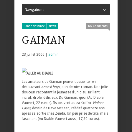
Navigation :
Hide Navigation
Accueil
Critiques
Bande dessinée
Comics
Jeunesse
Mangas
News
Bande dessinée
Comics
Manga
Jeunesse
Magazine
Bande dessinée
Comics
Jeunesse
Mangas
Bande dessinée
News
No Comments
GAIMAN
23 juillet 2006 |
admin
ALLER AU DIABLE
Les amateurs de Gaiman peuvent patienter en
découvrant
Anansi boys
, son dernier roman. Une jolie
douceur racontant la jeunesse d’un dieu. Brillant,
incisif, drôle, délicieux. Du Gaiman, quoi (Au Diable
Vauvert, 22 euros). Ils peuvent aussi s’offrir
Violent
Cases
, dessin de Dave McKean, réédité quatorze ans
après sa sortie chez Zenda. Un peu prise de tête, mais
fascinant (Au Diable Vauvert aussi, 17,50 euros).