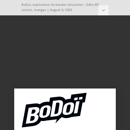
BoDoï, explorateur de bandes dessinées – Infos BD,
comics, mangas | August 6, 2026