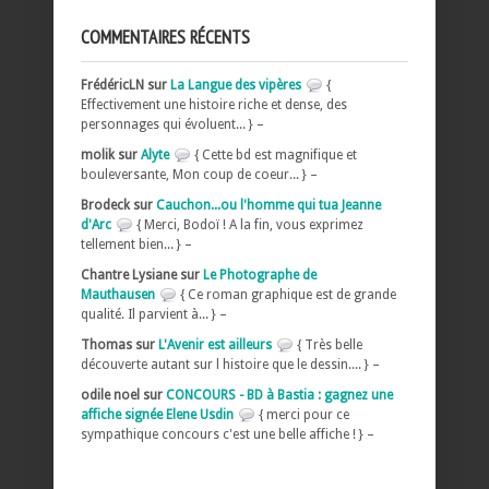
COMMENTAIRES RÉCENTS
FrédéricLN sur
La Langue des vipères
{
Effectivement une histoire riche et dense, des
personnages qui évoluent... } –
molik sur
Alyte
{ Cette bd est magnifique et
bouleversante, Mon coup de coeur... } –
Brodeck sur
Cauchon...ou l'homme qui tua Jeanne
d'Arc
{ Merci, Bodoï ! A la fin, vous exprimez
tellement bien... } –
Chantre Lysiane sur
Le Photographe de
Mauthausen
{ Ce roman graphique est de grande
qualité. Il parvient à... } –
Thomas sur
L'Avenir est ailleurs
{ Très belle
découverte autant sur l histoire que le dessin.... } –
odile noel sur
CONCOURS - BD à Bastia : gagnez une
affiche signée Elene Usdin
{ merci pour ce
sympathique concours c'est une belle affiche ! } –