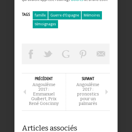
TAGS
famille
Guerre d'Espagne
Mémoires
témoignages
PRÉCÉDENT
SUIVANT
Angoulême
Angoulême
2017 :
2017 :
Emmanuel
pronostics
Guibert, Prix
pour un
René Goscinny
palmarès
Articles associés