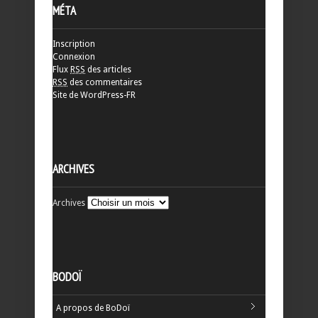
MÉTA
Inscription
Connexion
Flux
RSS
des articles
RSS
des commentaires
Site de WordPress-FR
ARCHIVES
Archives
BODOÏ
A propos de BoDoï