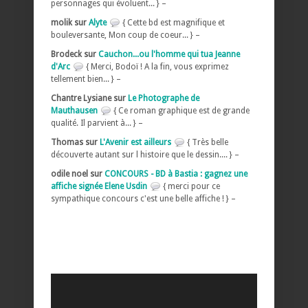
personnages qui évoluent... } –
molik sur
Alyte
{ Cette bd est magnifique et
bouleversante, Mon coup de coeur... } –
Brodeck sur
Cauchon...ou l'homme qui tua Jeanne
d'Arc
{ Merci, Bodoï ! A la fin, vous exprimez
tellement bien... } –
Chantre Lysiane sur
Le Photographe de
Mauthausen
{ Ce roman graphique est de grande
qualité. Il parvient à... } –
Thomas sur
L'Avenir est ailleurs
{ Très belle
découverte autant sur l histoire que le dessin.... } –
odile noel sur
CONCOURS - BD à Bastia : gagnez une
affiche signée Elene Usdin
{ merci pour ce
sympathique concours c'est une belle affiche ! } –