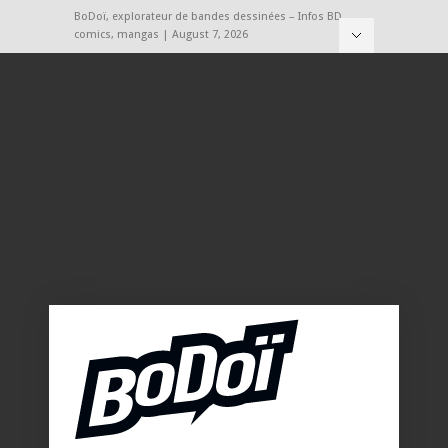
BoDoï, explorateur de bandes dessinées – Infos BD,
comics, mangas | August 7, 2026