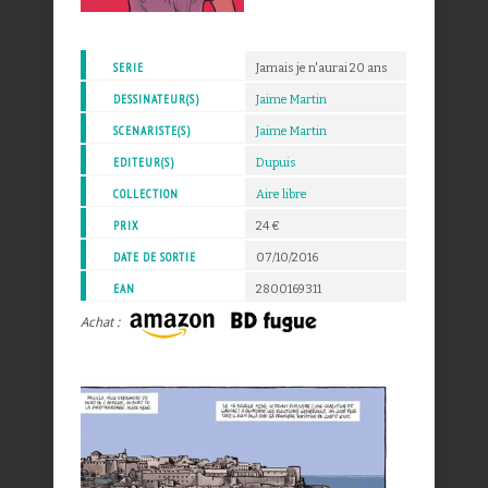
SERIE
Jamais je n'aurai 20 ans
DESSINATEUR(S)
Jaime Martin
SCENARISTE(S)
Jaime Martin
EDITEUR(S)
Dupuis
COLLECTION
Aire libre
PRIX
24 €
DATE DE SORTIE
07/10/2016
EAN
2800169311
Achat :