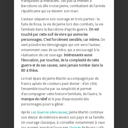
franquistes la menacent. Ses pas la mènent à
Barcelone où elle croise Jaime, combattant de l’armée
républicaine qui va devenir son mari.
L’auteur séquence son ouvrage en trois parties : la
fuite de Rosa, la vie de Jaime lors des combats, la vie
familiale dans la Barcelone d’après-guerre.
On est
touché par cette soif de vivre qui anime les
personnages. C’est forcément sensible, car intime.
On
sent poindre les témoignages qui ont servi l’auteur,
notamment ceux de sa mère, qui a encouragé à la
réalisation de cet ouvrage.
Intéressante aussi
l’évocation, par touches, de la complexité de cette
guerre et de ses causes, sans jamais tomber dans la
BD à thèse.
Le trait épais de Jaime Martin accompagné par de
francs aplats de couleurs peut diviser : d’un côté,
l’ensemble touche par sa simplicité et permet
d’accompagner cette histoire familiale, de l’autre, le
manque de relief
et le peu d’expressivité des
personnages pourra gêner.
Après
Les Guerres silencieuses
, Jaime Martin continue
son devoir de mémoire envers son pays et sa famille.
Un ouvrage classique, à conseiller notamment à ceux
qui avaient apprécié l’ouvrage
Dolorès
de Bruno Loth.