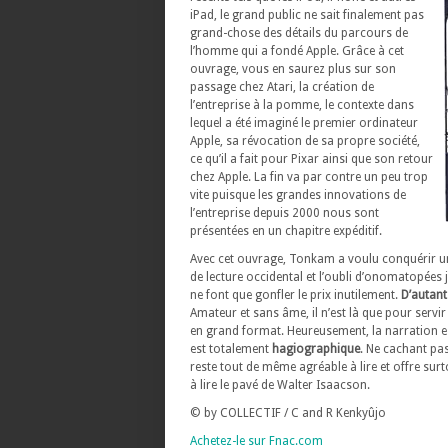
iPad, le grand public ne sait finalement pas
grand-chose des détails du parcours de
l’homme qui a fondé Apple. Grâce à cet
ouvrage, vous en saurez plus sur son
passage chez Atari, la création de
l’entreprise à la pomme, le contexte dans
lequel a été imaginé le premier ordinateur
Apple, sa révocation de sa propre société,
ce qu’il a fait pour Pixar ainsi que son retour
chez Apple. La fin va par contre un peu trop
vite puisque les grandes innovations de
l’entreprise depuis 2000 nous sont
présentées en un chapitre expéditif.
Avec cet ouvrage, Tonkam a voulu conquérir un
de lecture occidental et l’oubli d’onomatopées
ne font que gonfler le prix inutilement.
D’autant
Amateur et sans âme, il n’est là que pour servir
en grand format. Heureusement, la narration e
est totalement
hagiographique
. Ne cachant pa
reste tout de même agréable à lire et offre sur
à lire le pavé de Walter Isaacson.
© by COLLECTIF / C and R Kenkyûjo
Achetez-le sur Fnac.com