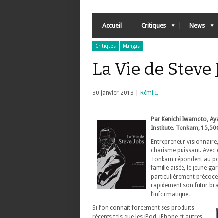
Accueil
Critiques
News
Critiques
Mangas
La Vie de Steve 
30 janvier 2013 |
Rémi I.
Par Kenichi Iwamoto, Ay
Institute. Tonkam, 15,50
Entrepreneur visionnaire,
charisme puissant. Avec 
Tonkam répondent au pou
famille aisée, le jeune g
particulièrement précoce, 
rapidement son futur bras
l’informatique.
Si l’on connaît forcément ses produits
récents tels que les iPod, iPhone et autres