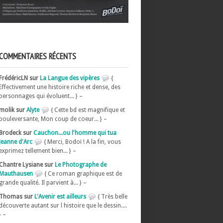
COMMENTAIRES RÉCENTS
FrédéricLN sur
La Langue des vipères
{
Effectivement une histoire riche et dense, des
personnages qui évoluent... } –
molik sur
Alyte
{ Cette bd est magnifique et
bouleversante, Mon coup de coeur... } –
Brodeck sur
Cauchon...ou l'homme qui tua
Jeanne d'Arc
{ Merci, Bodoï ! A la fin, vous
exprimez tellement bien... } –
Chantre Lysiane sur
Le Photographe de
Mauthausen
{ Ce roman graphique est de
grande qualité. Il parvient à... } –
Thomas sur
L'Avenir est ailleurs
{ Très belle
découverte autant sur l histoire que le dessin....
} –