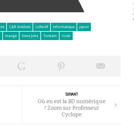
hie
C&R Institute
collectif
informatique
japon
s
manga
Steve Jobs
Tonkam
Uzuki
SUIVANT
Où en est la BD numérique
? Zoom sur Professeur
Cyclope