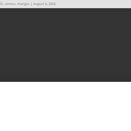
BD, comics, mangas | August 6, 2026