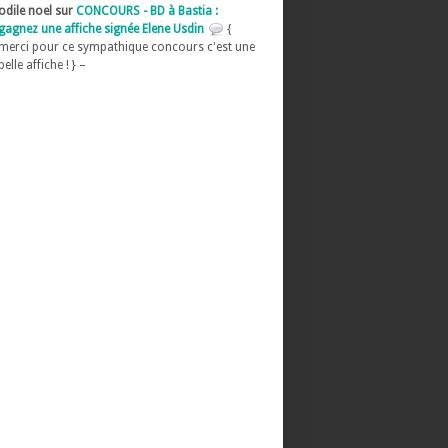
odile noel sur
CONCOURS - BD à Bastia :
gagnez une affiche signée Elene Usdin
{
merci pour ce sympathique concours c'est une
belle affiche ! } –