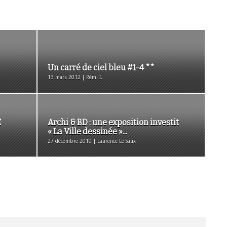
Un carré de ciel bleu #1-4 **
13 mars 2012 | Rémi I.
E
Archi & BD : une exposition investit
« La Ville dessinée »...
27 décembre 2010 | Laurence Le Saux