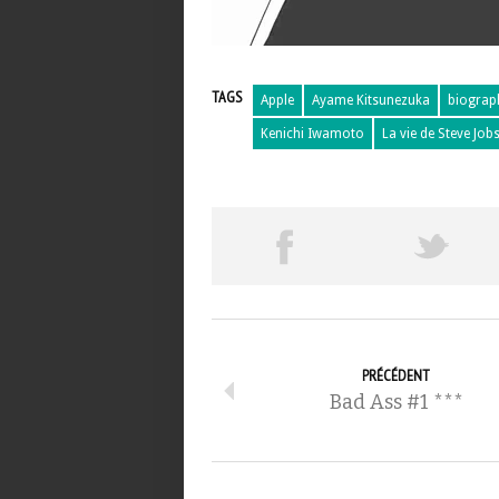
TAGS
Apple
Ayame Kitsunezuka
biograp
Kenichi Iwamoto
La vie de Steve Job
PRÉCÉDENT
Bad Ass #1 ***