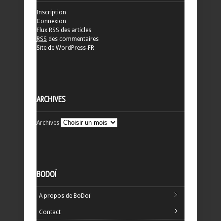
Inscription
Connexion
Flux
RSS
des articles
RSS
des commentaires
Site de WordPress-FR
ARCHIVES
Archives
BODOÏ
A propos de BoDoï
Contact