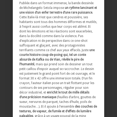
Publiée dans un format immense, la bande dessinée
de Michelangelo Setola impose
un rythme lancinant et
une vision d’un enfer terrestre d’une rare puissance
.
Cette Italie-là n’est que cendres et poussière, ses
habitants sont tous des hommes difformes et mutilés,
à l’esprit aussi confus que leur corps est abîmé. Et
dont les émotions et les réactions sont exacerbées,
dans la docilité comme dans la violence. Pas
d’explication ni de perspective dans ce one-shot
suffoquant et glaçant, avec des protagonistes
terrifiants comme ce chef aux yeux effacés. Juste
une
courte histoire coup-de-poing qui, tel un conte
absurde de Kafka ou de Vian, révèle le pire de
l’humanité
, mais qui prend soin de dessiner un tout
petit caillou d’espoir auquel se raccrocher. Le dessin
est justement le grand point fort de cet ouvrage, et le
format 30 x 42 offre une immersion totale. D’un fin
crayon, l’auteur italien pose un trait flottant pour les
contours de ses personnages, régulier pour son
décor industriel, et
enrichit le tout de mille détails
d’une précision maniaque
(feuilles d’arbre, gouttes de
sueur, nervures de parquet, taches d’huile, poils de
moustache…). Et il ajoute à l’ensemble
des couches de
textures, de vapeur, de fumée et d’effets de lumière
palpables
, grâce à un usage poussé de la mine