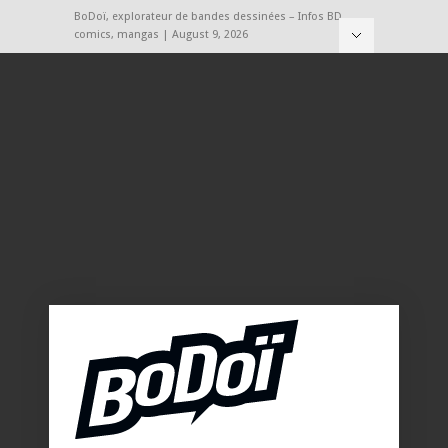
BoDoï, explorateur de bandes dessinées – Infos BD,
comics, mangas | August 9, 2026