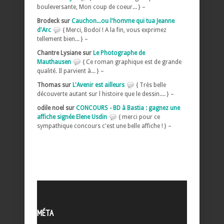
bouleversante, Mon coup de coeur... } –
Brodeck sur
Cauchon...ou l'homme qui tua Jeanne
d'Arc
{ Merci, Bodoï ! A la fin, vous exprimez
tellement bien... } –
Chantre Lysiane sur
Le Photographe de
Mauthausen
{ Ce roman graphique est de grande
qualité. Il parvient à... } –
Thomas sur
L'Avenir est ailleurs
{ Très belle
découverte autant sur l histoire que le dessin.... } –
odile noel sur
CONCOURS - BD à Bastia : gagnez une
affiche signée Elene Usdin
{ merci pour ce
sympathique concours c'est une belle affiche ! } –
MÉTA