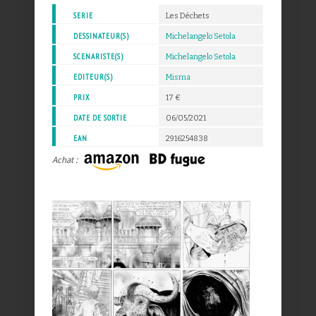
SERIE
Les Déchets
DESSINATEUR(S)
Michelangelo Setola
SCENARISTE(S)
Michelangelo Setola
EDITEUR(S)
Misma
PRIX
17 €
DATE DE SORTIE
06/05/2021
EAN
2916254838
Achat :