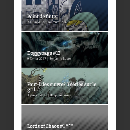
Point de fuite
23 juin 2015 | Laurence Le Saux
Doggybags #13
9 février 2017 | Benjamin Roure
Faut-il les suivre? 3 séries sur le
gril...
3 janvier 2018 | Benjamin Roure
Lords of Chaos #1 ***