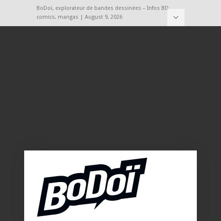
BoDoï, explorateur de bandes dessinées – Infos BD,
comics, mangas | August 9, 2026