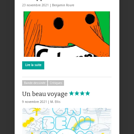
23 novembre 2021 |
Benjamin Roure
Lire la suite
Bande dessinée
Critiques
Un beau voyage
9 novembre 2021 |
M. Ellis