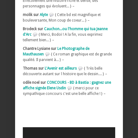
Effectivement une histoire riche et dense, des
personnages qui évoluent... } –
molik sur
Alyte
{ Cette bd est magnifique et
bouleversante, Mon coup de coeur... } –
Brodeck sur
Cauchon...ou l'homme qui tua Jeanne
d'Arc
{ Merci, Bodoï ! A la fin, vous exprimez
tellement bien... } –
Chantre Lysiane sur
Le Photographe de
Mauthausen
{ Ce roman graphique est de grande
qualité. Il parvient à... } –
Thomas sur
L'Avenir est ailleurs
{ Très belle
découverte autant sur l histoire que le dessin.... } –
odile noel sur
CONCOURS - BD à Bastia : gagnez une
affiche signée Elene Usdin
{ merci pour ce
sympathique concours c'est une belle affiche ! } –