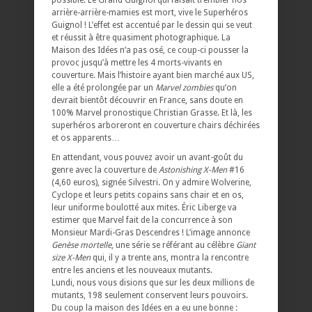
arrière-arrière-mamies est mort, vive le Superhéros
Guignol ! L’effet est accentué par le dessin qui se veut
et réussit à être quasiment photographique. La
Maison des Idées n’a pas osé, ce coup-ci pousser la
provoc jusqu’à mettre les 4 morts-vivants en
couverture. Mais l’histoire ayant bien marché aux US,
elle a été prolongée par un
Marvel zombies
qu’on
devrait bientôt découvrir en France, sans doute en
100% Marvel pronostique Christian Grasse. Et là, les
superhéros arboreront en couverture chairs déchirées
et os apparents…
En attendant, vous pouvez avoir un avant-goût du
genre avec la couverture de
Astonishing X-Men
#16
(4,60 euros), signée Silvestri. On y admire Wolverine,
Cyclope et leurs petits copains sans chair et en os,
leur uniforme boulotté aux mites. Éric Liberge va
estimer que Marvel fait de la concurrence à son
Monsieur Mardi-Gras Descendres ! L’image annonce
Genèse mortelle
, une série se référant au célèbre
Giant
size X-Men
qui, il y a trente ans, montra la rencontre
entre les anciens et les nouveaux mutants.
Lundi, nous vous disions que sur les deux millions de
mutants, 198 seulement conservent leurs pouvoirs.
Du coup la maison des Idées en a eu une bonne :