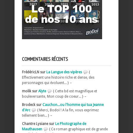
COMMENTAIRES RÉCENTS
FrédéricLN sur
La Langue des vipères
{
Effectivement une histoire riche et dense, des
personnages qui évoluent... } –
molik sur
Alyte
{ Cette bd est magnifique et
bouleversante, Mon coup de coeur... } –
Brodeck sur
Cauchon...ou l'homme qui tua Jeanne
d'Arc
{ Merci, Bodoï ! A la fin, vous exprimez
tellement bien... } –
Chantre Lysiane sur
Le Photographe de
Mauthausen
{ Ce roman graphique est de grande