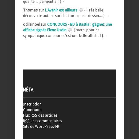
qualité. Il parvient à... } –
Thomas sur
L'Avenir est ailleurs
{ Très belle
découverte autant sur l histoire que le dessin.... } –
odile noel sur
CONCOURS - BD à Bastia : gagnez une
affiche signée Elene Usdin
{ merci pour ce
sympathique concours c'est une belle affiche ! } –
MÉTA
Inscription
Connexion
Flux
RSS
des articles
RSS
des commentaires
Site de WordPress-FR