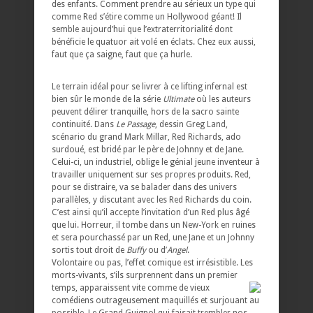
des enfants. Comment prendre au sérieux un type qui
comme Red s’étire comme un Hollywood géant! Il
semble aujourd’hui que l’extraterritorialité dont
bénéficie le quatuor ait volé en éclats. Chez eux aussi,
faut que ça saigne, faut que ça hurle.
Le terrain idéal pour se livrer à ce lifting infernal est
bien sûr le monde de la série
Ultimate
où les auteurs
peuvent délirer tranquille, hors de la sacro sainte
continuité. Dans
Le Passage
, dessin Greg Land,
scénario du grand Mark Millar, Red Richards, ado
surdoué, est bridé par le père de Johnny et de Jane.
Celui-ci, un industriel, oblige le génial jeune inventeur à
travailler uniquement sur ses propres produits. Red,
pour se distraire, va se balader dans des univers
parallèles, y discutant avec les Red Richards du coin.
C’est ainsi qu’il accepte l’invitation d’un Red plus âgé
que lui. Horreur, il tombe dans un New-York en ruines
et sera pourchassé par un Red, une Jane et un Johnny
sortis tout droit de
Buffy
ou d’
Angel
.
Volontaire ou pas, l’effet comique est irrésistible. Les
morts-vivants, s’ils surprennent dans un premier
temps, apparaissent vite comme de
vieux
comédiens outrageusement maquillés et surjouant au
possible. Le Grand Guignol qui faisait trembler nos