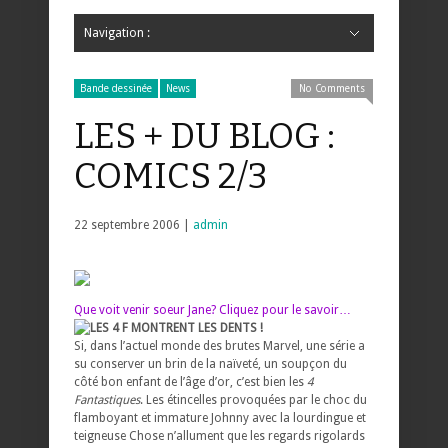
Navigation :
Hide Navigation
Accueil
Critiques
Bande dessinée
Comics
Jeunesse
Mangas
News
Bande dessinée
Comics
Manga
Jeunesse
Magazine
Bande dessinée
Comics
Jeunesse
Mangas
Bande dessinée
News
No Comments
LES + DU BLOG :
COMICS 2/3
22 septembre 2006 |
admin
Que voit venir soeur Jane? Cliquez pour le savoir…
LES 4 F MONTRENT LES DENTS !
Si, dans l’actuel monde des brutes Marvel, une série a
su conserver un brin de la naïveté, un soupçon du
côté bon enfant de l’âge d’or, c’est bien les
4
Fantastiques
. Les étincelles provoquées par le choc du
flamboyant et immature Johnny avec la lourdingue et
teigneuse Chose n’allument que les regards rigolards