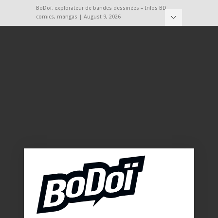
BoDoï, explorateur de bandes dessinées – Infos BD,
comics, mangas | August 9, 2026