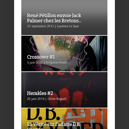
René Pétillon envoie Jack
Palmer chez les Bretons...
23 septembre 2013 | Laurence Le Saux
Crossover #1
3 juin 2022 | Benjamin Roure
Herakles #2
20 juin 2014 | Céline Bagault
La Vérité sur l’affaire D.B.