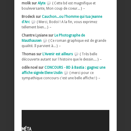
molik sur
Alyte
{ Cette bd est magnifique et
bouleversante, Mon coup de coeur... } –
Brodeck sur
Cauchon...ou l'homme qui tua Jeanne
d'Arc
{ Merci, Bodoï ! A la fin, vous exprimez
tellement bien... } –
Chantre Lysiane sur
Le Photographe de
Mauthausen
{ Ce roman graphique est de grande
qualité. Il parvient à... } –
Thomas sur
L'Avenir est ailleurs
{ Très belle
découverte autant sur l histoire que le dessin.... } –
odile noel sur
CONCOURS - BD à Bastia : gagnez une
affiche signée Elene Usdin
{ merci pour ce
sympathique concours c'est une belle affiche ! } –
MÉTA