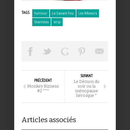
TAGS
humour
Le Savant fou
Les Rêveurs
Stanislas
strip
SUIVANT
PRÉCÉDENT
Le Démon du
Monkey Bizness
soir ou la
#2 ***
ménopause
héroïque *
Articles associés