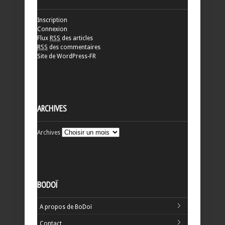
Inscription
Connexion
Flux
RSS
des articles
RSS
des commentaires
Site de WordPress-FR
ARCHIVES
Archives
BODOÏ
A propos de BoDoï
Contact