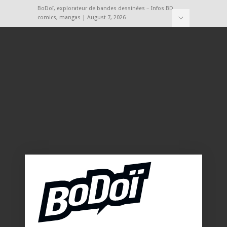
BoDoï, explorateur de bandes dessinées – Infos BD,
comics, mangas | August 7, 2026