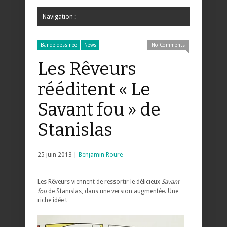
Navigation :
Hide Navigation
Accueil
Critiques
Bande dessinée
Comics
Jeunesse
Mangas
News
Bande dessinée
Comics
Manga
Jeunesse
Magazine
Bande dessinée
Comics
Jeunesse
Mangas
Bande dessinée
News
No Comments
Les Rêveurs
rééditent « Le
Savant fou » de
Stanislas
25 juin 2013 |
Benjamin Roure
Les Rêveurs viennent de ressortir le délicieux
Savant
fou
de Stanislas, dans une version augmentée. Une
riche idée !