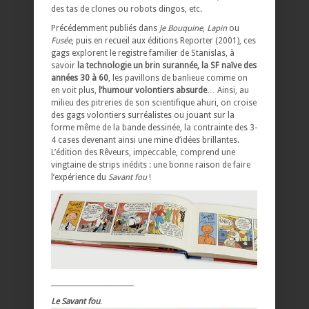
des tas de clones ou robots dingos, etc.
Précédemment publiés dans
Je Bouquine
,
Lapin
ou
Fusée
, puis en recueil aux éditions Reporter (2001), ces
gags explorent le registre familier de Stanislas, à
savoir
la technologie un brin surannée, la SF naïve des
années 30 à 60
, les pavillons de banlieue comme on
en voit plus,
l’humour volontiers absurde
… Ainsi, au
milieu des pitreries de son scientifique ahuri, on croise
des gags volontiers surréalistes ou jouant sur la
forme même de la bande dessinée, la contrainte des 3-
4 cases devenant ainsi une mine d’idées brillantes.
L’édition des Rêveurs, impeccable, comprend une
vingtaine de strips inédits : une bonne raison de faire
l’expérience du
Savant fou
!
________________________
Le Savant fou
.