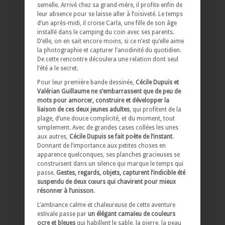
semelle. Arrivé chez sa grand-mère, il profite enfin de
leur absence pour se laisse aller à l’oisiveté. Le temps
d’un après-midi, il croise Carla, une fille de son âge
installé dans le camping du coin avec ses parents.
D’elle, on en sait encore moins, si ce n’est qu’elle aime
la photographie et capturer l’anodinité du quotidien.
De cette rencontre découlera une relation dont seul
l’été a le secret.
Pour leur première bande dessinée,
Cécile Dupuis et
Valérian Guillaume ne s’embarrassent que de peu de
mots pour amorcer, construire et développer la
liaison de ces deux jeunes adultes
, qui profitent de la
plage, d’une douce complicité, et du moment, tout
simplement. Avec de grandes cases collées les unes
aux autres,
Cécile Dupuis se fait poète de l’instant
.
Donnant de l’importance aux petites choses en
apparence quelconques, ses planches gracieuses se
construisent dans un silence qui marque le temps qui
passe.
Gestes, regards, objets, capturent l’indicible été
suspendu de deux cœurs qui chavirent pour mieux
résonner à l’unisson
.
L’ambiance calme et chaleureuse de cette aventure
estivale passe par
un élégant camaïeu de couleurs
ocre et bleues
qui habillent le sable, la pierre, la peau