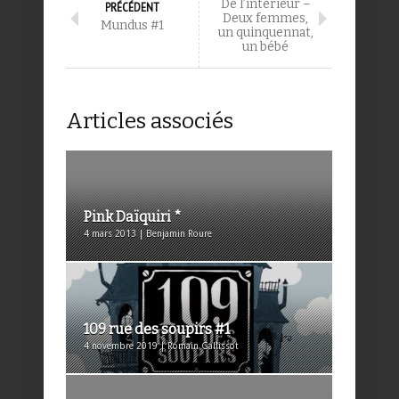
De l’intérieur –
PRÉCÉDENT
Deux femmes,
Mundus #1
un quinquennat,
un bébé
Articles associés
Pink Daïquiri *
4 mars 2013 | Benjamin Roure
109 rue des soupirs #1
4 novembre 2019 | Romain Gallissot