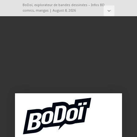
BoDoï, explorateur de bandes dessinées – Infos BD,
comics, mangas | August 8, 2026