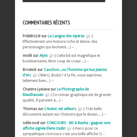
COMMENTAIRES RÉCENTS
FrédéricLN sur
La Langue des vipères
{
Effectivement une histoire riche et dense, des
personnages qui évoluent... } –
molik sur
Alyte
{ Cette bd est magnifique et
bouleversante, Mon coup de coeur... } –
Brodeck sur
Cauchon...ou l'homme qui tua Jeanne
d'Arc
{ Merci, Bodoï ! A la fin, vous exprimez
tellement bien... } –
Chantre Lysiane sur
Le Photographe de
Mauthausen
{ Ce roman graphique est de grande
qualité. Il parvient à... } –
Thomas sur
L'Avenir est ailleurs
{ Très belle
découverte autant sur l histoire que le dessin.... } –
odile noel sur
CONCOURS - BD à Bastia : gagnez une
affiche signée Elene Usdin
{ merci pour ce
sympathique concours c'est une belle affiche ! } –