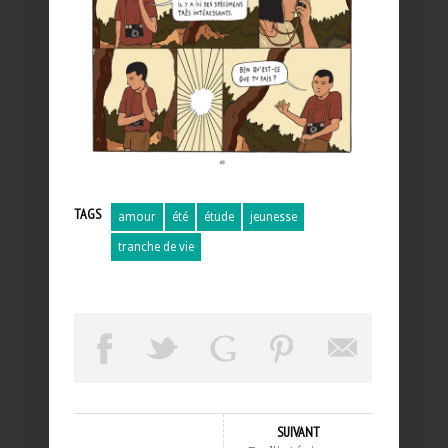
TAGS
amour
été
étude
jeunesse
tranche de vie
SUIVANT