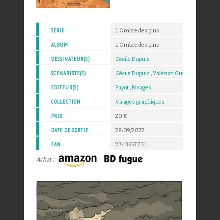
SERIE
L’Ombre des pins
ALBUM
L’Ombre des pins
DESSINATEUR(S)
Cécile Dupuis
SCENARISTE(S)
Cécile Dupuis
,
Valérian Guillaume
EDITEUR(S)
Payot
,
Rivages
COLLECTION
Virages graphiques
PRIX
20 €
DATE DE SORTIE
28/09/2022
EAN
2743657731
Achat :