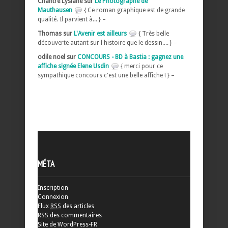
Chantre Lysiane sur
Le Photographe de
Mauthausen
{ Ce roman graphique est de grande
qualité. Il parvient à... } –
Thomas sur
L'Avenir est ailleurs
{ Très belle
découverte autant sur l histoire que le dessin.... } –
odile noel sur
CONCOURS - BD à Bastia : gagnez une
affiche signée Elene Usdin
{ merci pour ce
sympathique concours c'est une belle affiche ! } –
MÉTA
Inscription
Connexion
Flux
RSS
des articles
RSS
des commentaires
Site de WordPress-FR