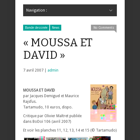
Navigation :
Hide Navigation
Accueil
Critiques
Bande dessinée
Comics
Jeunesse
Mangas
News
Bande dessinée
Comics
Manga
Jeunesse
Magazine
Bande dessinée
Comics
Jeunesse
Mangas
Bande dessinée
News
No Comments
« MOUSSA ET
DAVID »
7 avril 2007 |
admin
MOUSSA ET DAVID
par Jacques Demiguel et Maurice
Rajsfus.
Tartamudo, 10 euros, dispo.
Critique par Olivier Maltret publiée
dans BoDoï 106 (avril 2007)
Et voir les planches 11, 12, 13, 14 et 15 (© Tartamudo)