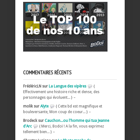
COMMENTAIRES RÉCENTS
FrédéricLN sur
La Langue des vipères
{
Effectivement une histoire riche et dense, des
personnages qui évoluent... } –
molik sur
Alyte
{ Cette bd est magnifique et
bouleversante, Mon coup de coeur... } –
Brodeck sur
Cauchon...ou l'homme qui tua Jeanne
d'Arc
{ Merci, Bodoï ! A la fin, vous exprimez
tellement bien... } –