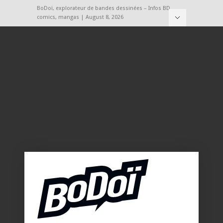
BoDoï, explorateur de bandes dessinées – Infos BD,
comics, mangas | August 8, 2026