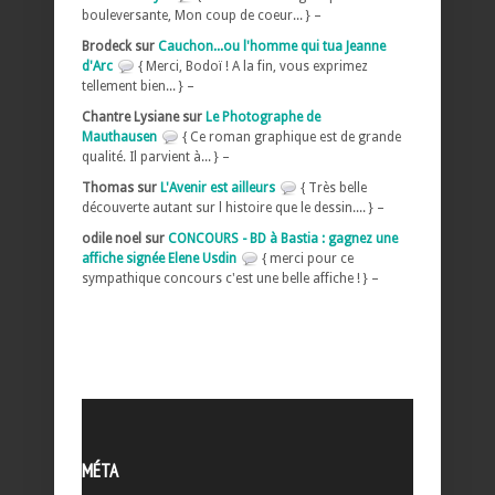
bouleversante, Mon coup de coeur... } –
Brodeck sur
Cauchon...ou l'homme qui tua Jeanne
d'Arc
{ Merci, Bodoï ! A la fin, vous exprimez
tellement bien... } –
Chantre Lysiane sur
Le Photographe de
Mauthausen
{ Ce roman graphique est de grande
qualité. Il parvient à... } –
Thomas sur
L'Avenir est ailleurs
{ Très belle
découverte autant sur l histoire que le dessin.... } –
odile noel sur
CONCOURS - BD à Bastia : gagnez une
affiche signée Elene Usdin
{ merci pour ce
sympathique concours c'est une belle affiche ! } –
MÉTA