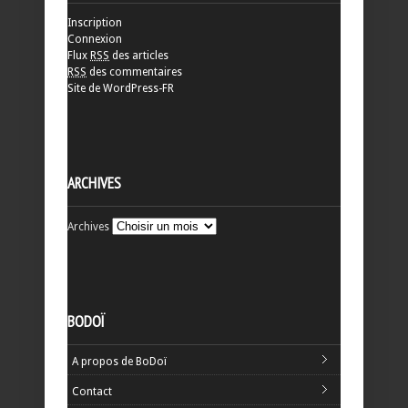
Inscription
Connexion
Flux
RSS
des articles
RSS
des commentaires
Site de WordPress-FR
ARCHIVES
Archives
BODOÏ
A propos de BoDoï
Contact