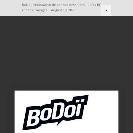
BoDoï, explorateur de bandes dessinées – Infos BD,
comics, mangas | August 10, 2026