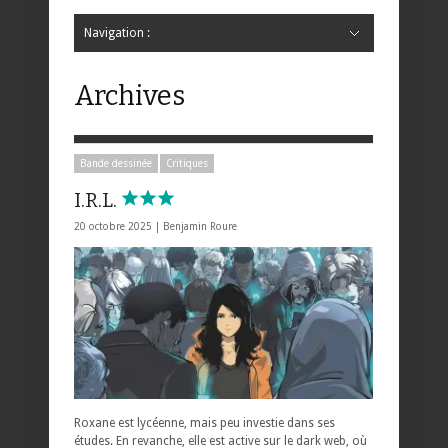
Navigation :
Hide Navigation
Accueil
Critiques
Bande dessinée
Comics
Jeunesse
Mangas
News
Bande dessinée
Comics
Manga
Jeunesse
Magazine
Bande dessinée
Comics
Jeunesse
Mangas
Archives
Bande dessinée
Critiques
I.R.L.
20 octobre 2025 |
Benjamin Roure
Roxane est lycéenne, mais peu investie dans ses
études. En revanche, elle est active sur le dark web, où