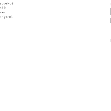
ce que Noël
 à la
 veut
 n’y croit