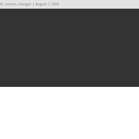
BD, comics, mangas | August 7, 2026