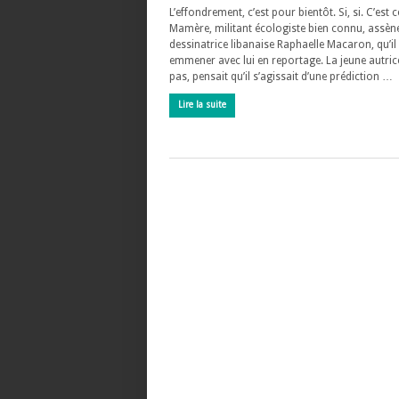
L’effondrement, c’est pour bientôt. Si, si. C’est 
Mamère, militant écologiste bien connu, assène
dessinatrice libanaise Raphaelle Macaron, qu’il
emmener avec lui en reportage. La jeune autrice
pas, pensait qu’il s’agissait d’une prédiction …
Lire la suite