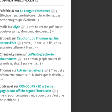
COMMENTAIRES RÉCENTS
FrédéricLN sur
La Langue des vipères
{
Effectivement une histoire riche et dense, des
personnages qui évoluent... } –
molik sur
Alyte
{ Cette bd est magnifique et
bouleversante, Mon coup de coeur... } –
Brodeck sur
Cauchon...ou l'homme qui tua
Jeanne d'Arc
{ Merci, Bodoï ! A la fin, vous
exprimez tellement bien... } –
Chantre Lysiane sur
Le Photographe de
Mauthausen
{ Ce roman graphique est de
grande qualité. Il parvient à... } –
Thomas sur
L'Avenir est ailleurs
{ Très belle
découverte autant sur l histoire que le dessin....
} –
odile noel sur
CONCOURS - BD à Bastia :
gagnez une affiche signée Elene Usdin
{
merci pour ce sympathique concours c'est une
belle affiche ! } –