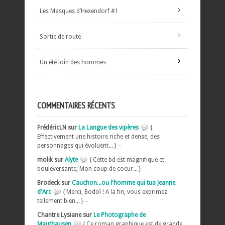
Les Masques d’Hexendorf #1
Sortie de route
Un été loin des hommes
COMMENTAIRES RÉCENTS
FrédéricLN sur
La Langue des vipères
{
Effectivement une histoire riche et dense, des
personnages qui évoluent... } –
molik sur
Alyte
{ Cette bd est magnifique et
bouleversante, Mon coup de coeur... } –
Brodeck sur
Cauchon...ou l'homme qui tua Jeanne
d'Arc
{ Merci, Bodoï ! A la fin, vous exprimez
tellement bien... } –
Chantre Lysiane sur
Le Photographe de
Mauthausen
{ Ce roman graphique est de grande