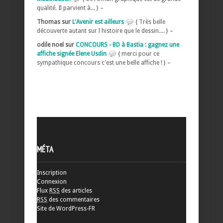
qualité. Il parvient à... } –
Thomas sur
L'Avenir est ailleurs
{ Très belle
découverte autant sur l histoire que le dessin.... } –
odile noel sur
CONCOURS - BD à Bastia : gagnez une
affiche signée Elene Usdin
{ merci pour ce
sympathique concours c'est une belle affiche ! } –
MÉTA
Inscription
Connexion
Flux
RSS
des articles
RSS
des commentaires
Site de WordPress-FR