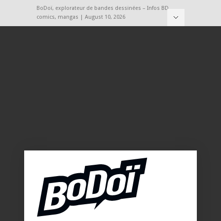
BoDoï, explorateur de bandes dessinées – Infos BD,
comics, mangas | August 10, 2026