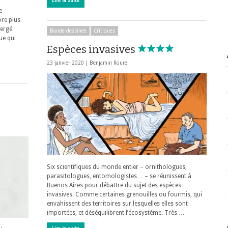
Lire la suite
e
ore plus
ergé
Bande dessinée
Critiques
ue qui
Espèces invasives
23 janvier 2020 |
Benjamin Roure
Six scientifiques du monde entier – ornithologues,
parasitologues, entomologistes… – se réunissent à
Buenos Aires pour débattre du sujet des espèces
invasives. Comme certaines grenouilles ou fourmis, qui
envahissent des territoires sur lesquelles elles sont
importées, et déséquilibrent l’écosystème. Très …