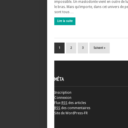
impossible. Un mastodonte vient en outre de lu
le bras. Mais qu’importe, dans cet univers de pe
sont tous …
Lire la suite
1
2
3
Suivant »
MÉTA
Inscription
Connexion
Flux
RSS
des articles
RSS
des commentaires
Site de WordPress-FR