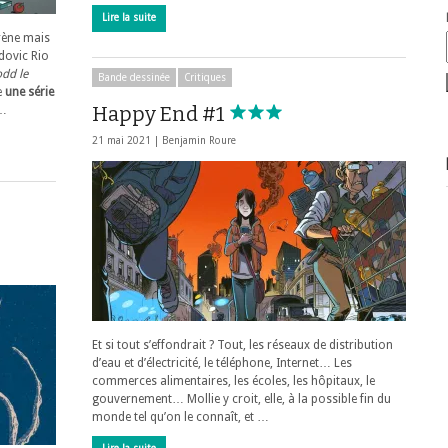
Lire la suite
rène mais
udovic Rio
odd le
Bande dessinée
Critiques
e
une série
Happy End #1
 …
21 mai 2021 |
Benjamin Roure
Et si tout s’effondrait ? Tout, les réseaux de distribution
d’eau et d’électricité, le téléphone, Internet… Les
commerces alimentaires, les écoles, les hôpitaux, le
gouvernement… Mollie y croit, elle, à la possible fin du
monde tel qu’on le connaît, et …