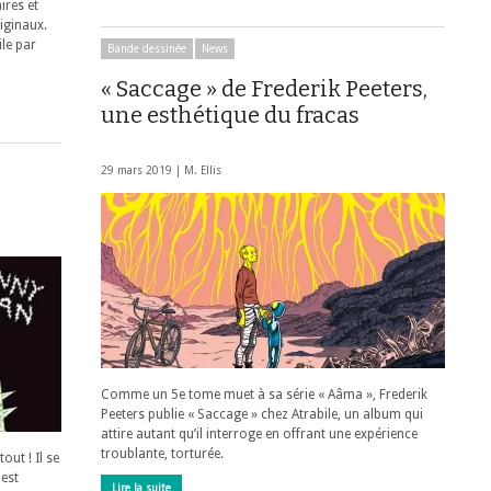
ires et
riginaux.
le par
Bande dessinée
News
« Saccage » de Frederik Peeters,
une esthétique du fracas
29 mars 2019 |
M. Ellis
Comme un 5e tome muet à sa série « Aâma », Frederik
Peeters publie « Saccage » chez Atrabile, un album qui
attire autant qu’il interroge en offrant une expérience
troublante, torturée.
out ! Il se
 est
Lire la suite