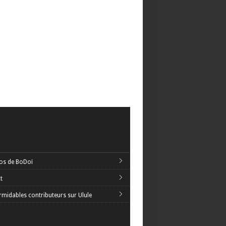
os de BoDoï
t
rmidables contributeurs sur Ulule