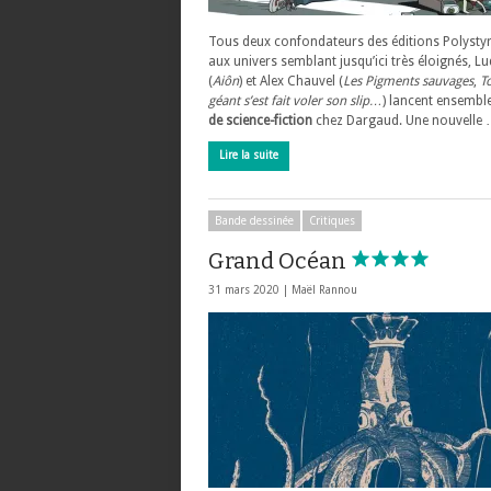
Tous deux confondateurs des éditions Polysty
aux univers semblant jusqu’ici très éloignés, L
(
Aiôn
) et Alex Chauvel (
Les Pigments sauvages
,
T
géant s’est fait voler son slip…
) lancent ensembl
de science-fiction
chez Dargaud. Une nouvelle
Lire la suite
Bande dessinée
Critiques
Grand Océan
31 mars 2020 |
Maël Rannou