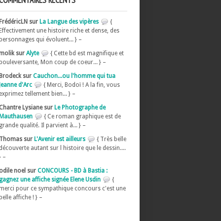
COMMENTAIRES RÉCENTS
FrédéricLN sur
La Langue des vipères
{
Effectivement une histoire riche et dense, des
personnages qui évoluent... } –
molik sur
Alyte
{ Cette bd est magnifique et
bouleversante, Mon coup de coeur... } –
Brodeck sur
Cauchon...ou l'homme qui tua
Jeanne d'Arc
{ Merci, Bodoï ! A la fin, vous
exprimez tellement bien... } –
Chantre Lysiane sur
Le Photographe de
Mauthausen
{ Ce roman graphique est de
grande qualité. Il parvient à... } –
Thomas sur
L'Avenir est ailleurs
{ Très belle
découverte autant sur l histoire que le dessin....
} –
odile noel sur
CONCOURS - BD à Bastia :
gagnez une affiche signée Elene Usdin
{
merci pour ce sympathique concours c'est une
belle affiche ! } –