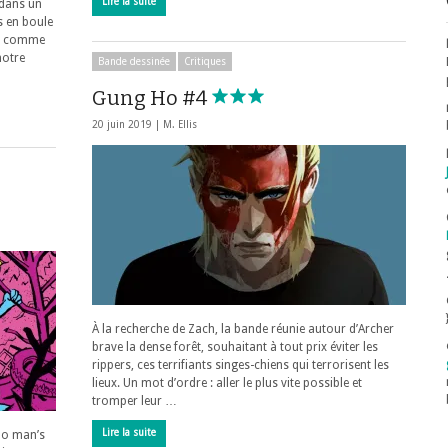
Lire la suite
 dans un
s en boule
ts comme
notre
Bande dessinée
Critiques
Gung Ho #4
20 juin 2019 |
M. Ellis
À la recherche de Zach, la bande réunie autour d’Archer
brave la dense forêt, souhaitant à tout prix éviter les
rippers, ces terrifiants singes-chiens qui terrorisent les
lieux. Un mot d’ordre : aller le plus vite possible et
tromper leur …
Lire la suite
no man’s