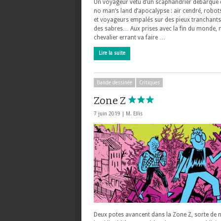
Un voyageur vêtu d’un scaphandrier débarque
no man’s land d’apocalypse : air cendré, robot
et voyageurs empalés sur des pieux tranchan
des sabres… Aux prises avec la fin du monde, 
chevalier errant va faire …
Lire la suite
Bande dessinée
Critiques
Zone Z
7 juin 2019 |
M. Ellis
Deux potes avancent dans la Zone Z, sorte de 