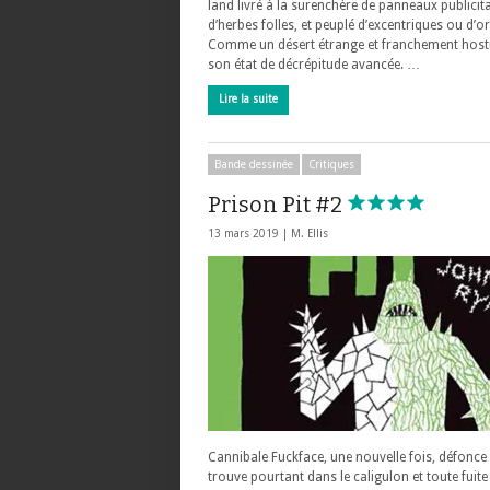
land livré à la surenchère de panneaux publicita
d’herbes folles, et peuplé d’excentriques ou d’o
Comme un désert étrange et franchement hosti
son état de décrépitude avancée. …
Lire la suite
Bande dessinée
Critiques
Prison Pit #2
13 mars 2019 |
M. Ellis
Cannibale Fuckface, une nouvelle fois, défonce t
trouve pourtant dans le caligulon et toute fuite