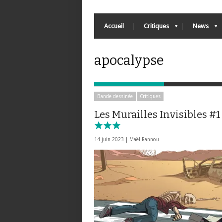
Accueil
Critiques
News
apocalypse
Bande dessinée
Critiques
Les Murailles Invisibles #1
14 juin 2023 |
Maël Rannou