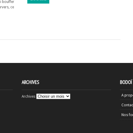
i bouffer
rvers, ce
ARCHIVES
BODOÏ
A prop
Archives
Contac
Nos fo