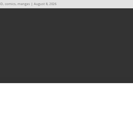
BD, comics, mangas | August 8, 2026