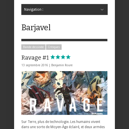
Navigation :
Hide Navigation
Accueil
Critiques
Bande dessinée
Comics
Jeunesse
Mangas
News
Bande dessinée
Comics
Manga
Jeunesse
Magazine
Bande dessinée
Comics
Jeunesse
Mangas
Barjavel
Bande dessinée
Critiques
Ravage #1
13 septembre 2016 |
Benjamin Roure
Sur Terre, plus de technologie. Les humains vivent
dans une sorte de Moyen-Âge éclairé, et deux armées