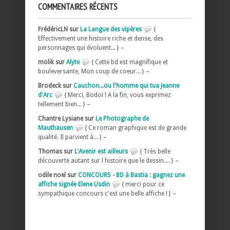
COMMENTAIRES RÉCENTS
FrédéricLN sur
La Langue des vipères
{
Effectivement une histoire riche et dense, des
personnages qui évoluent... } –
molik sur
Alyte
{ Cette bd est magnifique et
bouleversante, Mon coup de coeur... } –
Brodeck sur
Cauchon...ou l'homme qui tua Jeanne
d'Arc
{ Merci, Bodoï ! A la fin, vous exprimez
tellement bien... } –
Chantre Lysiane sur
Le Photographe de
Mauthausen
{ Ce roman graphique est de grande
qualité. Il parvient à... } –
Thomas sur
L'Avenir est ailleurs
{ Très belle
découverte autant sur l histoire que le dessin.... } –
odile noel sur
CONCOURS - BD à Bastia : gagnez une
affiche signée Elene Usdin
{ merci pour ce
sympathique concours c'est une belle affiche ! } –