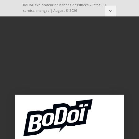
BoDoï, explorateur de bandes dessinées – Infos BD,
comics, mangas | August 8, 2026