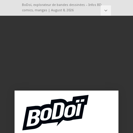
BoDoï, explorateur de bandes dessinées – Infos BD,
comics, mangas | August 8, 2026