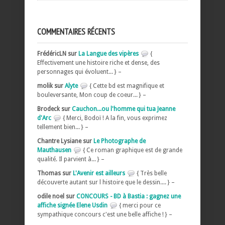
COMMENTAIRES RÉCENTS
FrédéricLN sur
La Langue des vipères
{
Effectivement une histoire riche et dense, des
personnages qui évoluent... } –
molik sur
Alyte
{ Cette bd est magnifique et
bouleversante, Mon coup de coeur... } –
Brodeck sur
Cauchon...ou l'homme qui tua Jeanne
d'Arc
{ Merci, Bodoï ! A la fin, vous exprimez
tellement bien... } –
Chantre Lysiane sur
Le Photographe de
Mauthausen
{ Ce roman graphique est de grande
qualité. Il parvient à... } –
Thomas sur
L'Avenir est ailleurs
{ Très belle
découverte autant sur l histoire que le dessin.... } –
odile noel sur
CONCOURS - BD à Bastia : gagnez une
affiche signée Elene Usdin
{ merci pour ce
sympathique concours c'est une belle affiche ! } –