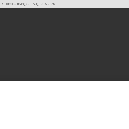
BD, comics, mangas | August 8, 2026