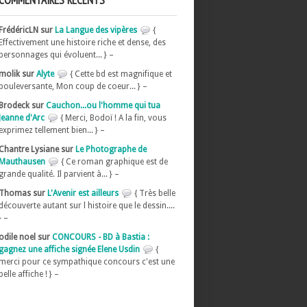
COMMENTAIRES RÉCENTS
FrédéricLN sur
La Langue des vipères
{
Effectivement une histoire riche et dense, des
personnages qui évoluent... } –
molik sur
Alyte
{ Cette bd est magnifique et
bouleversante, Mon coup de coeur... } –
Brodeck sur
Cauchon...ou l'homme qui tua
Jeanne d'Arc
{ Merci, Bodoï ! A la fin, vous
exprimez tellement bien... } –
Chantre Lysiane sur
Le Photographe de
Mauthausen
{ Ce roman graphique est de
grande qualité. Il parvient à... } –
Thomas sur
L'Avenir est ailleurs
{ Très belle
découverte autant sur l histoire que le dessin....
} –
odile noel sur
CONCOURS - BD à Bastia :
gagnez une affiche signée Elene Usdin
{
merci pour ce sympathique concours c'est une
belle affiche ! } –