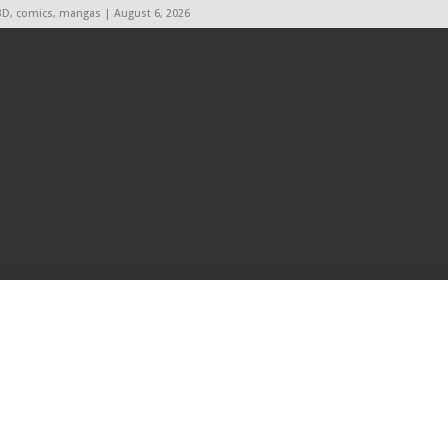
BD, comics, mangas | August 6, 2026