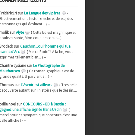
COMMENTAIRES RÉCENTS
FrédéricLN sur
La Langue des vipères
{
Effectivement une histoire riche et dense, des
personnages qui évoluent... } –
molik sur
Alyte
{ Cette bd est magnifique et
bouleversante, Mon coup de coeur... } –
Brodeck sur
Cauchon...ou l'homme qui tua
Jeanne d'Arc
{ Merci, Bodoï ! A la fin, vous
exprimez tellement bien... } –
Chantre Lysiane sur
Le Photographe de
Mauthausen
{ Ce roman graphique est de
grande qualité. Il parvient à... } –
Thomas sur
L'Avenir est ailleurs
{ Très belle
découverte autant sur l histoire que le dessin....
} –
odile noel sur
CONCOURS - BD à Bastia :
gagnez une affiche signée Elene Usdin
{
merci pour ce sympathique concours c'est une
belle affiche ! } –