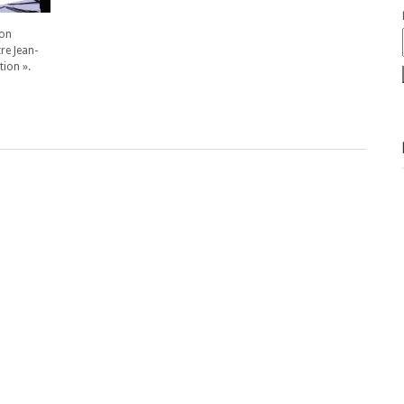
son
re Jean-
tion ».