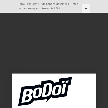
BoDoï, explorateur de bandes dessinées – Infos BD,
comics, mangas | August 6, 2026