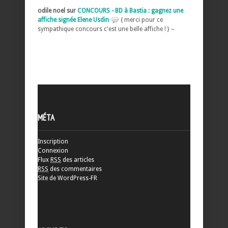
odile noel sur
CONCOURS - BD à Bastia : gagnez une
affiche signée Elene Usdin
{ merci pour ce
sympathique concours c'est une belle affiche ! } –
MÉTA
Inscription
Connexion
Flux
RSS
des articles
RSS
des commentaires
Site de WordPress-FR