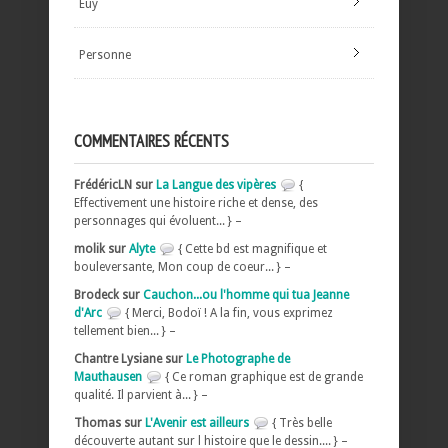
Euy
Personne
COMMENTAIRES RÉCENTS
FrédéricLN sur
La Langue des vipères
{
Effectivement une histoire riche et dense, des
personnages qui évoluent... } –
molik sur
Alyte
{ Cette bd est magnifique et
bouleversante, Mon coup de coeur... } –
Brodeck sur
Cauchon...ou l'homme qui tua Jeanne
d'Arc
{ Merci, Bodoï ! A la fin, vous exprimez
tellement bien... } –
Chantre Lysiane sur
Le Photographe de
Mauthausen
{ Ce roman graphique est de grande
qualité. Il parvient à... } –
Thomas sur
L'Avenir est ailleurs
{ Très belle
découverte autant sur l histoire que le dessin.... } –