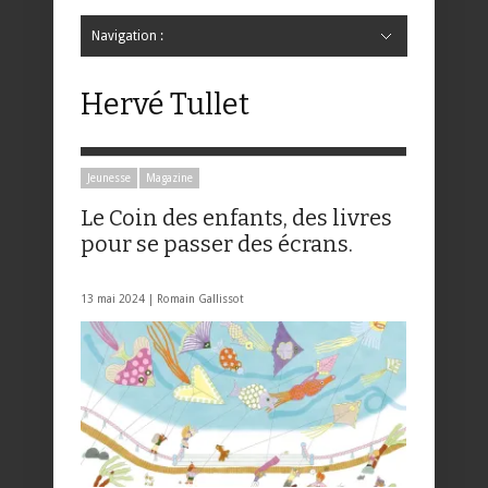
Navigation :
Hide Navigation
Accueil
Critiques
Bande dessinée
Comics
Jeunesse
Mangas
News
Bande dessinée
Comics
Manga
Jeunesse
Magazine
Bande dessinée
Comics
Jeunesse
Mangas
Hervé Tullet
Jeunesse
Magazine
Le Coin des enfants, des livres
pour se passer des écrans.
13 mai 2024 |
Romain Gallissot