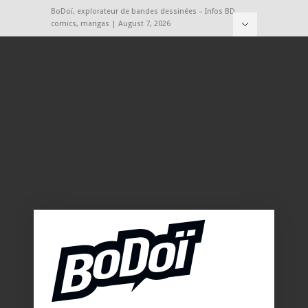
BoDoï, explorateur de bandes dessinées – Infos BD,
comics, mangas | August 7, 2026