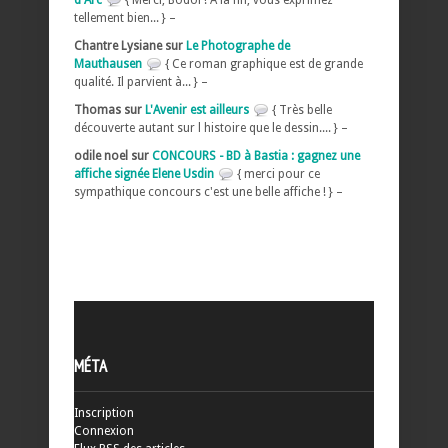
tellement bien... } –
Chantre Lysiane sur
Le Photographe de
Mauthausen
{ Ce roman graphique est de grande
qualité. Il parvient à... } –
Thomas sur
L'Avenir est ailleurs
{ Très belle
découverte autant sur l histoire que le dessin.... } –
odile noel sur
CONCOURS - BD à Bastia : gagnez une
affiche signée Elene Usdin
{ merci pour ce
sympathique concours c'est une belle affiche ! } –
MÉTA
Inscription
Connexion