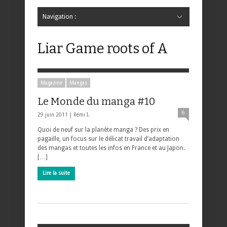
Navigation :
Hide Navigation
Accueil
Critiques
Bande dessinée
Comics
Jeunesse
Mangas
News
Bande dessinée
Comics
Manga
Jeunesse
Magazine
Bande dessinée
Comics
Jeunesse
Mangas
Liar Game roots of A
Magazine
Mangas
Le Monde du manga #10
6
29 juin 2011 |
Rémi I.
Quoi de neuf sur la planète manga ? Des prix en
pagaille, un focus sur le délicat travail d’adaptation
des mangas et toutes les infos en France et au Japon.
[…]
Lire la suite