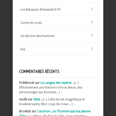
Les Masques d’Hexendorf #1
Sortie de route
Un été loin des hommes
Euy
COMMENTAIRES RÉCENTS
FrédéricLN sur
La Langue des vipères
{
Effectivement une histoire riche et dense, des
personnages qui évoluent... } –
molik sur
Alyte
{ Cette bd est magnifique et
bouleversante, Mon coup de coeur... } –
Brodeck sur
Cauchon...ou l'homme qui tua Jeanne
d'Arc
{ Merci, Bodoï ! A la fin, vous exprimez