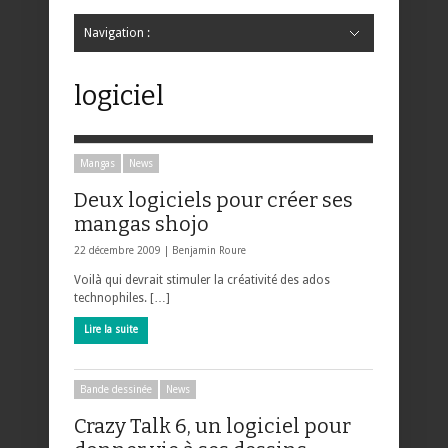
Navigation :
Hide Navigation
Accueil
Critiques
Bande dessinée
Comics
Jeunesse
Mangas
News
Bande dessinée
Comics
Manga
Jeunesse
Magazine
Bande dessinée
Comics
Jeunesse
Mangas
logiciel
Mangas
News
Deux logiciels pour créer ses
mangas shojo
22 décembre 2009 |
Benjamin Roure
Voilà qui devrait stimuler la créativité des ados
technophiles. […]
Lire la suite
Bande dessinée
News
Crazy Talk 6, un logiciel pour