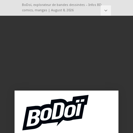
BoDoï, explorateur de bandes dessinées – Infos BD,
comics, mangas | August 8, 2026