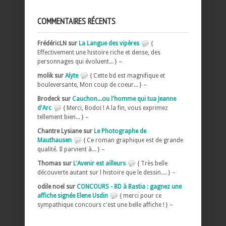
COMMENTAIRES RÉCENTS
FrédéricLN sur
La Langue des vipères
{
Effectivement une histoire riche et dense, des
personnages qui évoluent... } –
molik sur
Alyte
{ Cette bd est magnifique et
bouleversante, Mon coup de coeur... } –
Brodeck sur
Cauchon...ou l'homme qui tua Jeanne
d'Arc
{ Merci, Bodoï ! A la fin, vous exprimez
tellement bien... } –
Chantre Lysiane sur
Le Photographe de
Mauthausen
{ Ce roman graphique est de grande
qualité. Il parvient à... } –
Thomas sur
L'Avenir est ailleurs
{ Très belle
découverte autant sur l histoire que le dessin.... } –
odile noel sur
CONCOURS - BD à Bastia : gagnez une
affiche signée Elene Usdin
{ merci pour ce
sympathique concours c'est une belle affiche ! } –