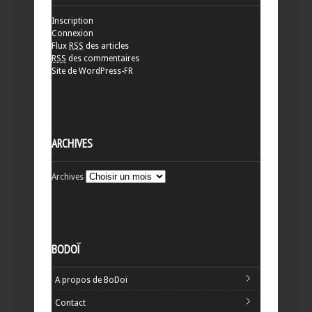
Inscription
Connexion
Flux
RSS
des articles
RSS
des commentaires
Site de WordPress-FR
ARCHIVES
Archives
BODOÏ
A propos de BoDoï
Contact