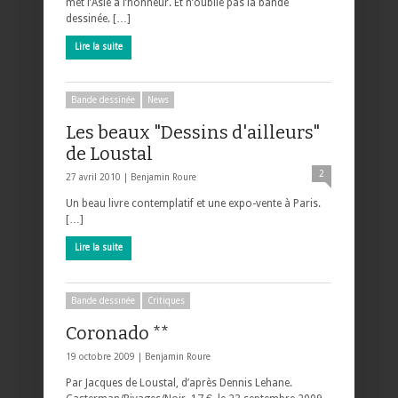
met l’Asie à l’honneur. Et n’oublie pas la bande
dessinée. […]
Lire la suite
Bande dessinée
News
Les beaux "Dessins d'ailleurs"
de Loustal
2
27 avril 2010 |
Benjamin Roure
Un beau livre contemplatif et une expo-vente à Paris.
[…]
Lire la suite
Bande dessinée
Critiques
Coronado **
19 octobre 2009 |
Benjamin Roure
Par Jacques de Loustal, d’après Dennis Lehane.