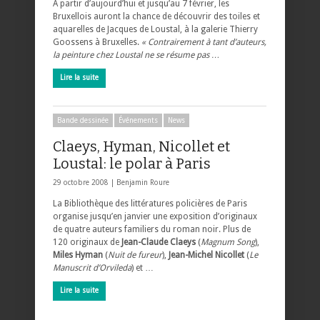
À partir d’aujourd’hui et jusqu’au 7 février, les
Bruxellois auront la chance de découvrir des toiles et
aquarelles de Jacques de Loustal, à la galerie Thierry
Goossens à Bruxelles.
« Contrairement à tant d’auteurs,
la peinture chez Loustal ne se résume pas …
Lire la suite
Bande dessinée
Événements
News
Claeys, Hyman, Nicollet et
Loustal: le polar à Paris
29 octobre 2008 |
Benjamin Roure
La Bibliothèque des littératures policières de Paris
organise jusqu’en janvier une exposition d’originaux
de quatre auteurs familiers du roman noir. Plus de
120 originaux de
Jean-Claude Claeys
(
Magnum Song
),
Miles Hyman
(
Nuit de fureur
),
Jean-Michel Nicollet
(
Le
Manuscrit d’Orvileda
) et …
Lire la suite