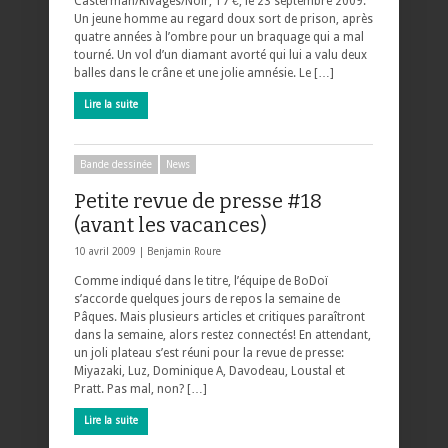
Casterman/Rivages/Noir, 17 €, le 23 septembre 2009.
Un jeune homme au regard doux sort de prison, après
quatre années à l’ombre pour un braquage qui a mal
tourné. Un vol d’un diamant avorté qui lui a valu deux
balles dans le crâne et une jolie amnésie. Le […]
Lire la suite
Bande dessinée
News
Petite revue de presse #18
(avant les vacances)
10 avril 2009 |
Benjamin Roure
Comme indiqué dans le titre, l’équipe de BoDoï
s’accorde quelques jours de repos la semaine de
Pâques. Mais plusieurs articles et critiques paraîtront
dans la semaine, alors restez connectés! En attendant,
un joli plateau s’est réuni pour la revue de presse:
Miyazaki, Luz, Dominique A, Davodeau, Loustal et
Pratt. Pas mal, non? […]
Lire la suite