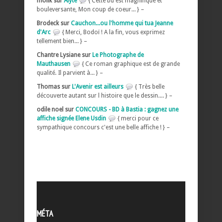
molik sur
Alyte
{ Cette bd est magnifique et
bouleversante, Mon coup de coeur... } –
Brodeck sur
Cauchon...ou l'homme qui tua Jeanne
d'Arc
{ Merci, Bodoï ! A la fin, vous exprimez
tellement bien... } –
Chantre Lysiane sur
Le Photographe de
Mauthausen
{ Ce roman graphique est de grande
qualité. Il parvient à... } –
Thomas sur
L'Avenir est ailleurs
{ Très belle
découverte autant sur l histoire que le dessin.... } –
odile noel sur
CONCOURS - BD à Bastia : gagnez une
affiche signée Elene Usdin
{ merci pour ce
sympathique concours c'est une belle affiche ! } –
MÉTA