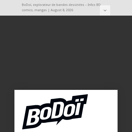
BoDoï, explorateur de bandes dessinées – Infos BD,
comics, mangas | August 8, 2026