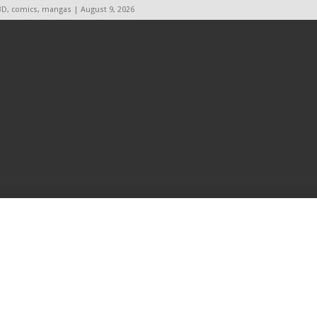
BD, comics, mangas | August 9, 2026