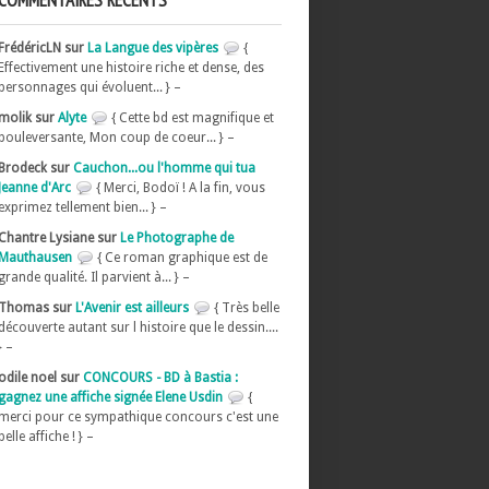
COMMENTAIRES RÉCENTS
FrédéricLN sur
La Langue des vipères
{
Effectivement une histoire riche et dense, des
personnages qui évoluent... } –
molik sur
Alyte
{ Cette bd est magnifique et
bouleversante, Mon coup de coeur... } –
Brodeck sur
Cauchon...ou l'homme qui tua
Jeanne d'Arc
{ Merci, Bodoï ! A la fin, vous
exprimez tellement bien... } –
Chantre Lysiane sur
Le Photographe de
Mauthausen
{ Ce roman graphique est de
grande qualité. Il parvient à... } –
Thomas sur
L'Avenir est ailleurs
{ Très belle
découverte autant sur l histoire que le dessin....
} –
odile noel sur
CONCOURS - BD à Bastia :
gagnez une affiche signée Elene Usdin
{
merci pour ce sympathique concours c'est une
belle affiche ! } –