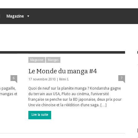
Magazine
Magazine
Mangas
Le Monde du manga #4
6
7
17 novembre 2010 |
Rémi I.
 pagaille,
Quoi de neuf sur la planète manga ? Kondansha gagne
s mangas et
du terrain aux USA, Pluto au cinéma, l’université
française se penche sur la BD japonaise, deux prix pour
Une vie chinoise et la réédition d’une saga. […]
Lire la suite