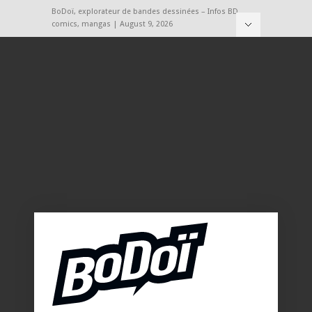
BoDoï, explorateur de bandes dessinées – Infos BD,
comics, mangas | August 9, 2026