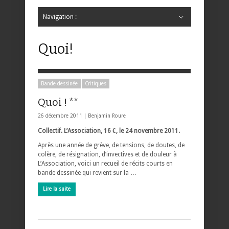
Navigation :
Hide Navigation
Accueil
Critiques
Bande dessinée
Comics
Jeunesse
Mangas
News
Bande dessinée
Comics
Manga
Jeunesse
Magazine
Bande dessinée
Comics
Jeunesse
Mangas
Quoi!
Bande dessinée
Critiques
Quoi ! **
26 décembre 2011 |
Benjamin Roure
Collectif. L’Association, 16 €, le 24 novembre 2011.
Après une année de grève, de tensions, de doutes, de
colère, de résignation, d’invectives et de douleur à
L’Association, voici un recueil de récits courts en
bande dessinée qui revient sur la …
Lire la suite