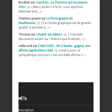
Brodeck sur
Cauchon...ou l'homme qui tua Jeanne
d'Arc
{ Merci, Bodoï ! A la fin, vous exprimez
tellement bien... } –
Chantre Lysiane sur
Le Photographe de
Mauthausen
{ Ce roman graphique est de grande
qualité. Il parvient à... } –
Thomas sur
L'Avenir est ailleurs
{ Très belle
découverte autant sur l histoire que le dessin.... } –
odile noel sur
CONCOURS - BD à Bastia : gagnez une
affiche signée Elene Usdin
{ merci pour ce
sympathique concours c'est une belle affiche ! } –
MÉTA
Inscription