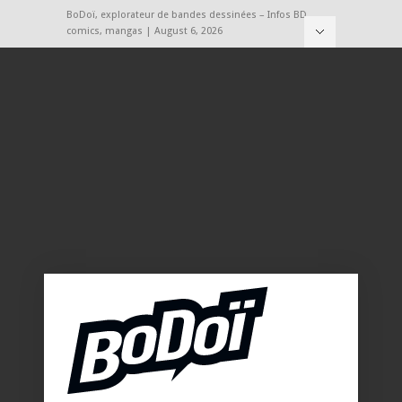
BoDoï, explorateur de bandes dessinées – Infos BD,
comics, mangas | August 6, 2026