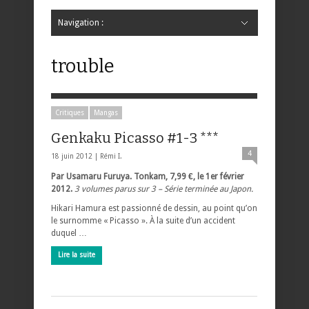
Navigation :
Hide Navigation
Accueil
Critiques
Bande dessinée
Comics
Jeunesse
Mangas
News
Bande dessinée
Comics
Manga
Jeunesse
Magazine
Bande dessinée
Comics
Jeunesse
Mangas
trouble
Critiques
Mangas
Genkaku Picasso #1-3 ***
4
18 juin 2012 |
Rémi I.
Par Usamaru Furuya. Tonkam, 7,99 €, le 1er février
2012.
3 volumes parus sur 3 – Série terminée au Japon.
Hikari Hamura est passionné de dessin, au point qu’on
le surnomme « Picasso ». À la suite d’un accident
duquel …
Lire la suite