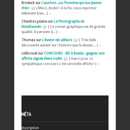
Brodeck sur
Cauchon...ou l'homme qui tua Jeanne
d'Arc
{ Merci, Bodoï ! A la fin, vous exprimez
tellement bien... } –
Chantre Lysiane sur
Le Photographe de
Mauthausen
{ Ce roman graphique est de grande
qualité. Il parvient à... } –
Thomas sur
L'Avenir est ailleurs
{ Très belle
découverte autant sur l histoire que le dessin.... } –
odile noel sur
CONCOURS - BD à Bastia : gagnez une
affiche signée Elene Usdin
{ merci pour ce
sympathique concours c'est une belle affiche ! } –
MÉTA
Inscription