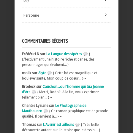
Euy
Personne
COMMENTAIRES RÉCENTS
FrédéricLN sur
La Langue des vipères
{
Effectivement une histoire riche et dense, des
personnages qui évoluent... } –
molik sur
Alyte
{ Cette bd est magnifique et
bouleversante, Mon coup de coeur... } –
Brodeck sur
Cauchon...ou l'homme qui tua Jeanne
d'Arc
{ Merci, Bodoï ! A la fin, vous exprimez
tellement bien... } –
Chantre Lysiane sur
Le Photographe de
Mauthausen
{ Ce roman graphique est de grande
qualité. Il parvient à... } –
Thomas sur
L'Avenir est ailleurs
{ Très belle
découverte autant sur l histoire que le dessin.... } –