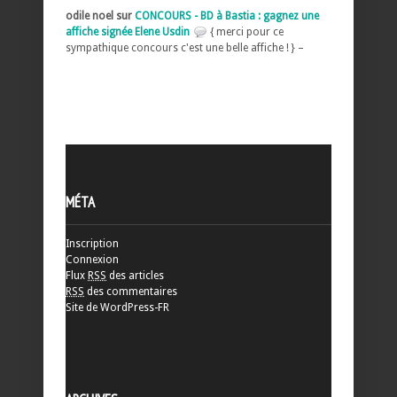
odile noel sur
CONCOURS - BD à Bastia : gagnez une
affiche signée Elene Usdin
{ merci pour ce
sympathique concours c'est une belle affiche ! } –
MÉTA
Inscription
Connexion
Flux
RSS
des articles
RSS
des commentaires
Site de WordPress-FR