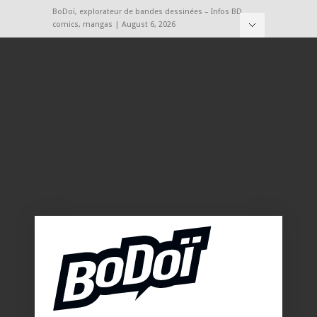
BoDoï, explorateur de bandes dessinées – Infos BD,
comics, mangas | August 6, 2026