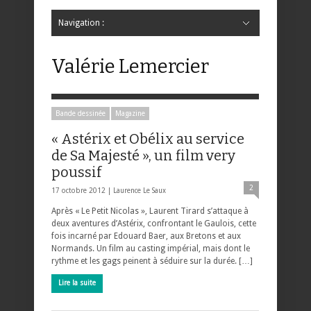
Navigation :
Hide Navigation
Accueil
Critiques
Bande dessinée
Comics
Jeunesse
Mangas
News
Bande dessinée
Comics
Manga
Jeunesse
Magazine
Bande dessinée
Comics
Jeunesse
Mangas
Valérie Lemercier
Bande dessinée
Magazine
« Astérix et Obélix au service
de Sa Majesté », un film very
poussif
2
17 octobre 2012 |
Laurence Le Saux
Après « Le Petit Nicolas », Laurent Tirard s’attaque à
deux aventures d’Astérix, confrontant le Gaulois, cette
fois incarné par Edouard Baer, aux Bretons et aux
Normands. Un film au casting impérial, mais dont le
rythme et les gags peinent à séduire sur la durée. […]
Lire la suite